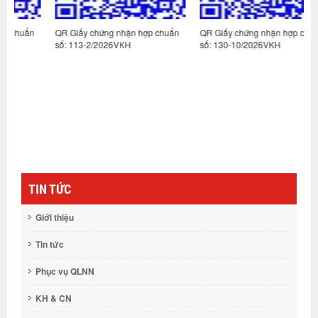
n
QR Giấy chứng nhận hợp chuẩn
QR Giấy chứng nhận hợp chuẩn
Q
số: 113-2/2026VKH
số: 130-10/2026VKH
s
TIN TỨC
Giới thiệu
Tin tức
Phục vụ QLNN
KH & CN