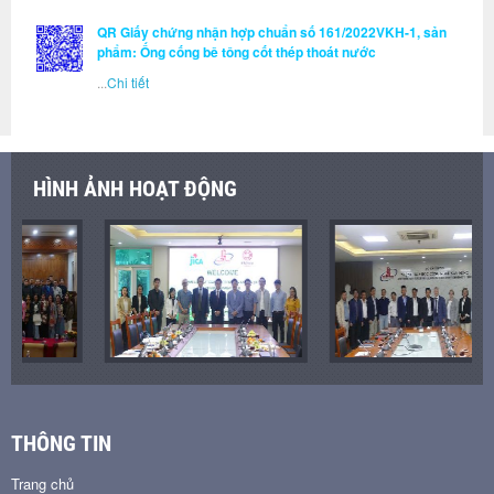
QR Giấy chứng nhận hợp chuẩn số 161/2022VKH-1, sản
phẩm: Ống cống bê tông cốt thép thoát nước
...
Chi tiết
HÌNH ẢNH HOẠT ĐỘNG
THÔNG TIN
Trang chủ