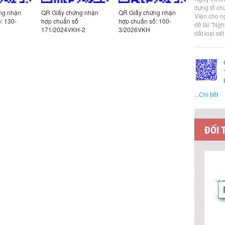
dựng tổ ch
ng nhận
QR Giấy chứng nhận
QR Giấy chứng nhận
QR Giấy c
Viện cho n
: 130-
hợp chuẩn số
hợp chuẩn số: 100-
hợp chuẩn
đề tài "Ng
171/2024VKH-2
3/2026VKH
2/2026VK
đất loại sé
...
Chi tiết
ĐỐI 