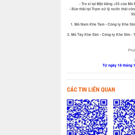
- Tro xỉ tại Mặt bằng +55 của M
- Bùn thải tại Trạm xử lý nước thải c
Si
1. Mỏ Nam Khe Tam - Công ty Khe Si
2. Mỏ Tây Khe Sim - Công ty Khe Sim -
Phươ
Từ ngày 18 tháng 
CÁC TIN LIÊN QUAN