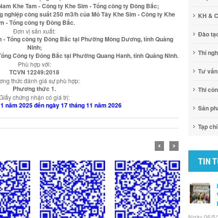
ỏ Nam Khe Tam - Công ty Khe Sim - Tổng công ty Đông Bắc;
ông nghiệp công suất 250 m3/h của Mỏ Tây Khe Sim - Công ty Khe
KH & 
m - Tổng công ty Đông Bắc.
Đơn vị sản xuất:
Đào tạ
m - Tổng công ty Đông Bắc tại Phường Mông Dương, tỉnh Quảng
Ninh;
Thí ng
 Tổng Công ty Đông Bắc tại Phường Quang Hanh, tỉnh Quảng Ninh.
Phù hợp với:
Tư vấn
TCVN 12249:2018
ng thức đánh giá sự phù hợp:
Phương thức 1.
Thi cô
Giấy chứng nhận có giá trị:
11 năm 2025 đến ngày 17 tháng 11 năm 2026
Sản p
Tạp chí
TIN 
Ngày 06/5/