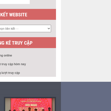
 KẾT WEBSITE
G KÊ TRUY CẬP
ng online
t truy cập hôm nay
 lượt truy cập