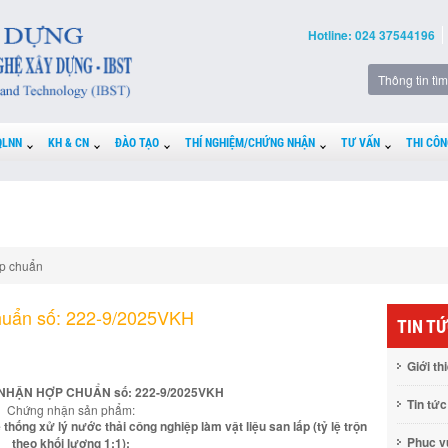
Hotline: 024 37544196
QLNN
KH & CN
ĐÀO TẠO
THÍ NGHIỆM/CHỨNG NHẬN
TƯ VẤN
THI CÔN
p chuẩn
huẩn số: 222-9/2025VKH
TIN T
Giới th
NHẬN HỢP CHUẨN số: 222-9/2025VKH
Tin tức
Chứng nhận sản phẩm:
 thống xử lý nước thải công nghiệp làm vật liệu san lấp (tỷ lệ trộn
Phục 
theo khối lượng 1:1):