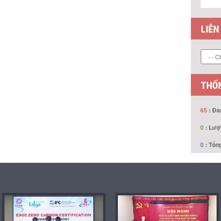
LIÊN
THỐN
65
: Đa
0
: Lượ
0
: Tổng