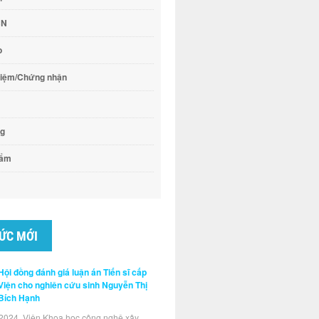
CN
o
hiệm/Chứng nhận
ng
hẩm
TỨC MỚI
Hội đồng đánh giá luận án Tiến sĩ cấp
Viện cho nghiên cứu sinh Nguyễn Thị
Bích Hạnh
2024, Viện Khoa học công nghệ xây