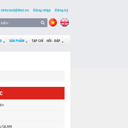
vkhcnxd@ibst.vn
Đăng nhập
Đăng ký
G
SẢN PHẨM
TẠP CHÍ
HỎI - ĐÁP
ỨC
iệu
vụ QLNN