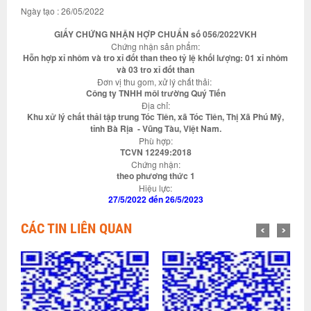
Ngày tạo : 26/05/2022
GIẤY CHỨNG NHẬN HỢP CHUẨN số 056/2022VKH
Chứng nhận sản phẩm:
Hỗn hợp xỉ nhôm và tro xỉ đốt than theo tỷ lệ khối lượng: 01 xỉ nhôm
và 03 tro xỉ đốt than
Đơn vị thu gom, xử lý chất thải:
Công ty TNHH môi trường Quý Tiến
Địa chỉ:
Khu xử lý chất thải tập trung Tóc Tiên, xã Tóc Tiên, Thị Xã Phú Mỹ,
tỉnh Bà Rịa - Vũng Tàu, Việt Nam.
Phù hợp:
TCVN 12249:2018
Chứng nhận:
theo phương thức 1
Hiệu lực:
27/5/2022 đến 26/5/2023
CÁC TIN LIÊN QUAN