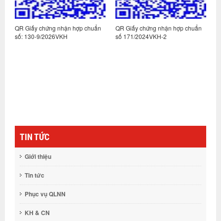
n
QR Giấy chứng nhận hợp chuẩn
QR Giấy chứng nhận hợp chuẩn
Q
số: 130-9/2026VKH
số 171/2024VKH-2
s
TIN TỨC
Giới thiệu
Tin tức
Phục vụ QLNN
KH & CN