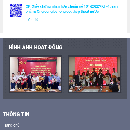
QR Giấy chứng nhận hợp chuẩn số 161/2022VKH-1, sản
phẩm: Ống cống bê tông cốt thép thoát nước
...
Chi tiết
HÌNH ẢNH HOẠT ĐỘNG
THÔNG TIN
Trang chủ