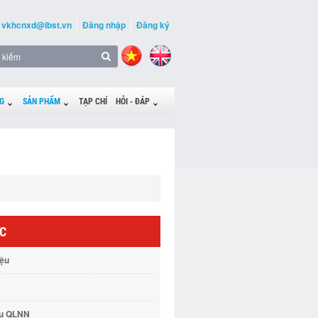
vkhcnxd@ibst.vn
Đăng nhập
Đăng ký
G
SẢN PHẨM
TẠP CHÍ
HỎI - ĐÁP
ỨC
iệu
vụ QLNN