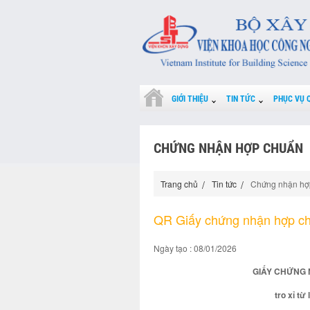
GIỚI THIỆU
TIN TỨC
PHỤC VỤ 
CHỨNG NHẬN HỢP CHUẨN
Trang chủ
Tin tức
Chứng nhận hợ
QR Giấy chứng nhận hợp c
Ngày tạo : 08/01/2026
GIẤY CHỨNG 
tro xỉ từ