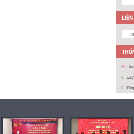
LIÊN
THỐN
65
: Đa
0
: Lượ
0
: Tổng