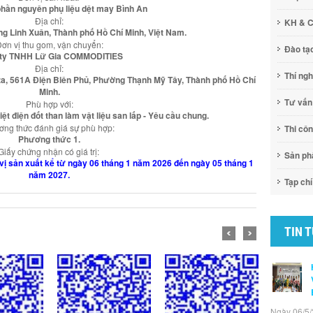
phần nguyên phụ liệu dệt may Bình An
Địa chỉ:
KH & 
g Linh Xuân, Thành phố Hồ Chí Minh, Việt Nam.
ơn vị thu gom, vận chuyển:
Đào tạ
ty TNHH Lữ Gia COMMODITIES
Địa chỉ:
Thí ng
aza, 561A Điện Biên Phủ, Phường Thạnh Mỹ Tây, Thành phố Hồ Chí
Minh.
Tư vấn
Phù hợp với:
ệt điện đốt than làm vật liệu san lấp - Yêu cầu chung.
ng thức đánh giá sự phù hợp:
Thi cô
Phương thức 1.
Giấy chứng nhận có giá trị:
Sản p
ơn vị sản xuất kể từ ngày 06 tháng 1 năm 2026 đến ngày 05 tháng 1
năm 2027.
Tạp chí
TIN 
Ngày 06/5/