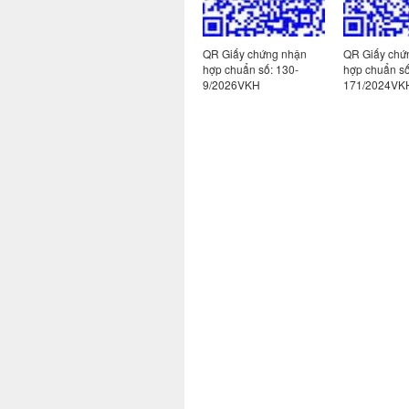
 nhận
QR Giấy chứng nhận
QR Giấy chứng nhận
QR Giấy chứ
113-
hợp chuẩn số: 130-
hợp chuẩn số: 130-
hợp chuẩn s
10/2026VKH
9/2026VKH
171/2024VK