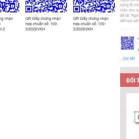
dựng tổ ch
Viện cho n
đề tài "Ng
ng nhận
QR Giấy chứng nhận
QR Giấy chứng nhận
QR Giấy c
đất loại sé
ố
hợp chuẩn số: 100-
hợp chuẩn số: 100-
hợp chuẩn
H-2
3/2026VKH
2/2026VKH
1/2026VK
...
Chi tiết
ĐỐI 