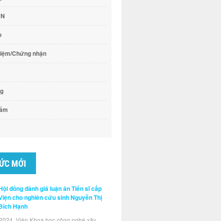
CN
o
hiệm/Chứng nhận
ng
hẩm
TỨC MỚI
Hội đồng đánh giá luận án Tiến sĩ cấp
Viện cho nghiên cứu sinh Nguyễn Thị
Bích Hạnh
2024, Viện Khoa học công nghệ xây