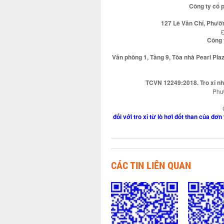
Công ty cổ 
127 Lê Văn Chí, Phườn
Đ
Công 
Văn phòng 1, Tầng 9, Tòa nhà Pearl Pl
TCVN 12249:2018. Tro xỉ nhi
Phươ
đối với tro xỉ từ lò hơi đốt than của đ
CÁC TIN LIÊN QUAN