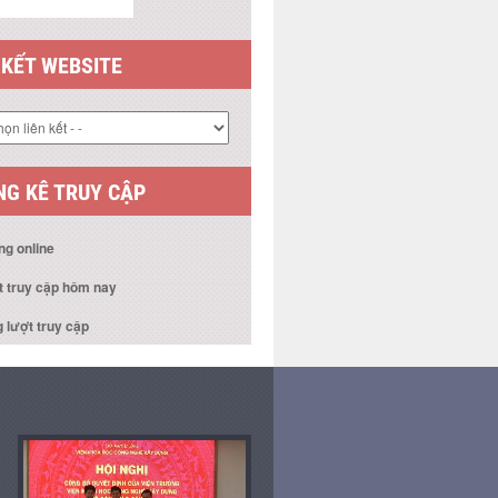
 KẾT WEBSITE
G KÊ TRUY CẬP
ng online
t truy cập hôm nay
 lượt truy cập