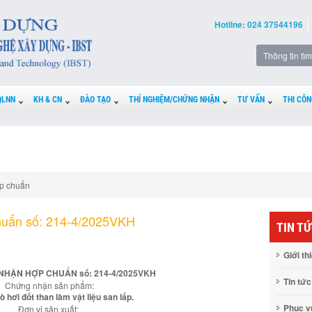
Hotline: 024 37544196
QLNN
KH & CN
ĐÀO TẠO
THÍ NGHIỆM/CHỨNG NHẬN
TƯ VẤN
THI CÔN
p chuẩn
huẩn số: 214-4/2025VKH
TIN T
Giới th
NHẬN HỢP CHUẨN số: 214-4/2025VKH
Tin tức
Chứng nhận sản phẩm:
 lò hơi đốt than làm vật liệu san lấp.
Phục 
Đơn vị sản xuất: