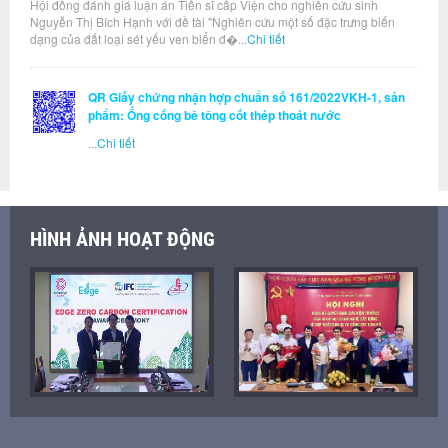
Hội đồng đánh giá luận án Tiến sĩ cấp Viện cho nghiên cứu sinh
Nguyễn Thị Bích Hạnh với đề tài "Nghiên cứu một số đặc trưng biến
dạng của đất loại sét yếu ven biển đ�...
Chi tiết
QR Giấy chứng nhận hợp chuẩn số 161/2022VKH-1, sản
phẩm: Ống cống bê tông cốt thép thoát nước
...
Chi tiết
HÌNH ẢNH HOẠT ĐỘNG