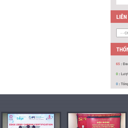
LIÊN
THỐN
65
: Đa
0
: Lượ
0
: Tổng