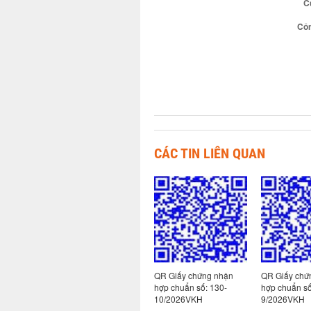
C
Cô
CÁC TIN LIÊN QUAN
 nhận
QR Giấy chứng nhận
QR Giấy chứng nhận
QR Giấy chứ
hợp chuẩn số: 113-
hợp chuẩn số: 130-
hợp chuẩn số
2/2026VKH
10/2026VKH
9/2026VKH