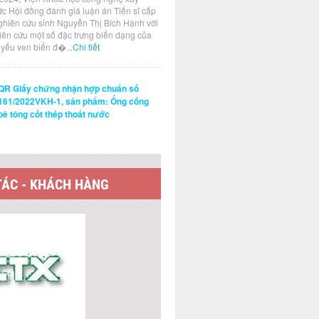
ức Hội đồng đánh giá luận án Tiến sĩ cấp
ghiên cứu sinh Nguyễn Thị Bích Hạnh với
hiên cứu một số đặc trưng biến dạng của
t yếu ven biển đ�...
Chi tiết
QR Giấy chứng nhận hợp chuẩn số
161/2022VKH-1, sản phẩm: Ống cống
bê tông cốt thép thoát nước
TÁC - KHÁCH HÀNG