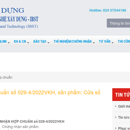
Hotline: 024 37544196
QLNN
KH & CN
ĐÀO TẠO
THÍ NGHIỆM/CHỨNG NHẬN
TƯ VẤN
THI CÔN
p chuẩn
huẩn số 029-4/2022VKH, sản phẩm: Cửa sổ
TIN T
Giới th
Tin tức
NHẬN HỢP CHUẨN số 029-4/2022VKH
Chứng nhận sản phẩm:
Phục 