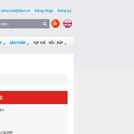
vkhcnxd@ibst.vn
Đăng nhập
Đăng ký
G
SẢN PHẨM
TẠP CHÍ
HỎI - ĐÁP
ỨC
iệu
vụ QLNN