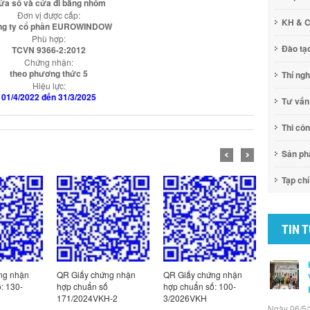
ửa sổ và cửa đi bằng nhôm
Đơn vị được cấp:
KH & 
ng ty cổ phần EUROWINDOW
Phù hợp:
Đào tạ
TCVN 9366-2:2012
Chứng nhận:
theo phương thức 5
Thí ng
Hiệu lực:
01/4/2022 đến 31/3/2025
Tư vấn
Thi cô
Sản p
Tạp chí
TIN 
ng nhận
QR Giấy chứng nhận
QR Giấy chứng nhận
QR Giấy c
: 130-
hợp chuẩn số
hợp chuẩn số: 100-
hợp chuẩn
171/2024VKH-2
3/2026VKH
2/2026VK
Ngày 06/5/