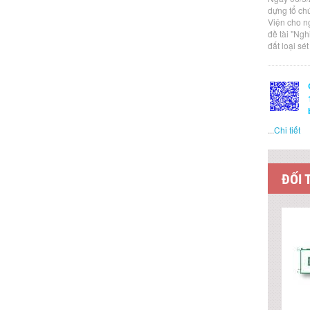
dựng tổ ch
Viện cho n
đề tài "Ng
đất loại sé
...
Chi tiết
ĐỐI 