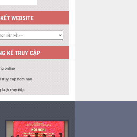
 KẾT WEBSITE
G KÊ TRUY CẬP
ng online
t truy cập hôm nay
 lượt truy cập