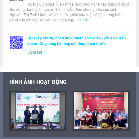
Ngày 06/5/2024, Viện Khoa học công nghệ xây dựng tổ chức
Hội đồng đánh giá luận án Tiến sĩ cấp Viện cho nghiên cứu sinh
Nguyễn Thị Bích Hạnh với đề tài "Nghiên cứu một số đặc trưng biến
dạng của đất loại sét yếu ven biển đ�...
Chi tiết
QR Giấy chứng nhận hợp chuẩn số 161/2022VKH-1, sản
phẩm: Ống cống bê tông cốt thép thoát nước
...
Chi tiết
HÌNH ẢNH HOẠT ĐỘNG