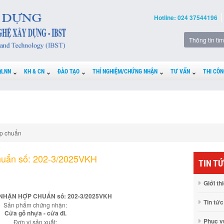
Hotline: 024 37544196
QLNN
KH & CN
ĐÀO TẠO
THÍ NGHIỆM/CHỨNG NHẬN
TƯ VẤN
THI CÔN
p chuẩn
huẩn số: 202-3/2025VKH
TIN T
Giới th
NHẬN HỢP CHUẨN số: 202-3/2025VKH
Tin tức
Sản phẩm chứng nhận:
Cửa gỗ nhựa - cửa đi.
Phục 
Đơn vị sản xuất: