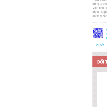
dựng tổ ch
Viện cho n
đề tài "Ng
đất loại sé
...
Chi tiết
ĐỐI 