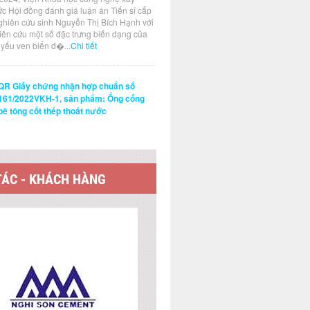
ức Hội đồng đánh giá luận án Tiến sĩ cấp
ghiên cứu sinh Nguyễn Thị Bích Hạnh với
hiên cứu một số đặc trưng biến dạng của
t yếu ven biển đ�...
Chi tiết
QR Giấy chứng nhận hợp chuẩn số
161/2022VKH-1, sản phẩm: Ống cống
bê tông cốt thép thoát nước
TÁC - KHÁCH HÀNG