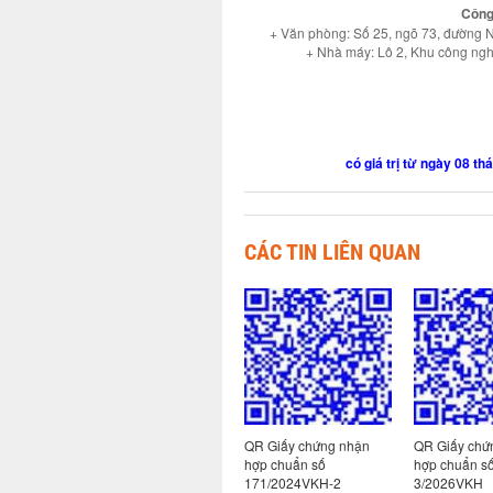
Công
+ Văn phòng: Số 25, ngõ 73, đường 
+ Nhà máy: Lô 2, Khu công ngh
có giá trị từ ngày 08 
CÁC TIN LIÊN QUAN
 nhận
QR Giấy chứng nhận
QR Giấy chứng nhận
QR Giấy chứ
130-
hợp chuẩn số: 130-
hợp chuẩn số
hợp chuẩn số
9/2026VKH
171/2024VKH-2
3/2026VKH