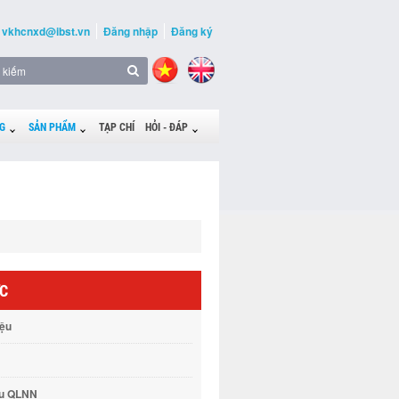
vkhcnxd@ibst.vn
Đăng nhập
Đăng ký
G
SẢN PHẨM
TẠP CHÍ
HỎI - ĐÁP
ỨC
iệu
vụ QLNN