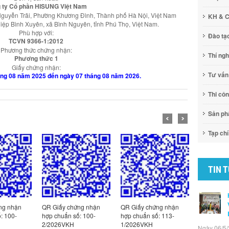
 ty Cổ phần HISUNG Việt Nam
Nguyễn Trãi, Phường Khương Đình, Thành phố Hà Nội, Việt Nam
KH & 
iệp Bình Xuyên, xã Bình Nguyên, tỉnh Phú Thọ, Việt Nam.
Phù hợp với:
Đào tạ
TCVN 9366-1:2012
Phương thức chứng nhận:
Thí ng
Phương thức 1
Giấy chứng nhận:
Tư vấn
tháng 08 năm 2025 đến ngày 07 tháng 08 năm 2026.
Thi cô
Sản p
Tạp chí
TIN 
ng nhận
QR Giấy chứng nhận
QR Giấy chứng nhận
QR Giấy c
: 100-
hợp chuẩn số: 100-
hợp chuẩn số: 113-
hợp chuẩn
2/2026VKH
1/2026VKH
5/2026VK
Ngày 06/5/