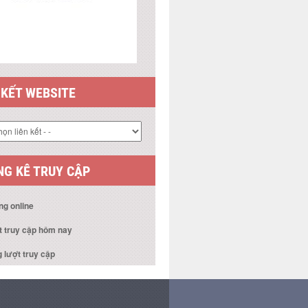
 KẾT WEBSITE
G KÊ TRUY CẬP
ng online
t truy cập hôm nay
 lượt truy cập