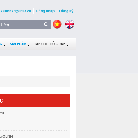
vkhcnxd@ibst.vn
Đăng nhập
Đăng ký
G
SẢN PHẨM
TẠP CHÍ
HỎI - ĐÁP
ỨC
iệu
vụ QLNN