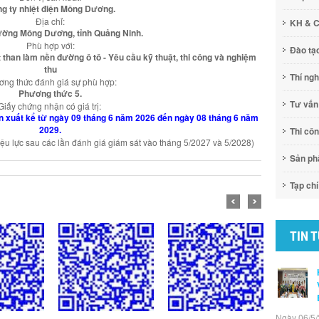
g ty nhiệt điện Mông Dương.
Địa chỉ:
KH & 
ường Mông Dương, tỉnh Quảng Ninh.
Phù hợp với:
Đào tạ
 than làm nền đường ô tô - Yêu cầu kỹ thuật, thi công và nghiệm
thu
Thí ng
ng thức đánh giá sự phù hợp:
Phương thức 5.
Tư vấn
Giấy chứng nhận có giá trị:
 sản xuất kể từ ngày 09 tháng 6 năm 2026 đến ngày 08 tháng 6 năm
2029.
Thi cô
iệu lực sau các lần đánh giá giám sát vào tháng 5/2027 và 5/2028)
Sản p
Tạp chí
TIN 
Ngày 06/5/