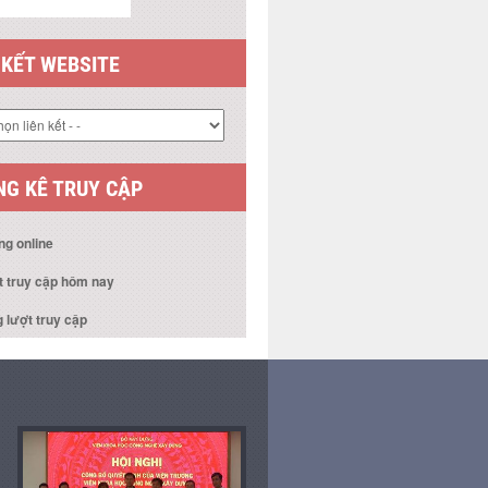
 KẾT WEBSITE
G KÊ TRUY CẬP
ng online
t truy cập hôm nay
 lượt truy cập