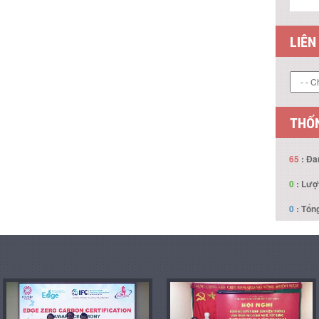
LIÊN
THỐN
65
: Đa
0
: Lượ
0
: Tổng