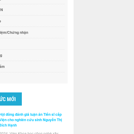
CN
o
hiệm/Chứng nhận
ng
hẩm
TỨC MỚI
Hội đồng đánh giá luận án Tiến sĩ cấp
Viện cho nghiên cứu sinh Nguyễn Thị
Bích Hạnh
2024, Viện Khoa học công nghệ xây