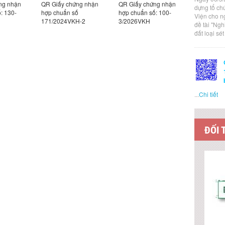
ng nhận
QR Giấy chứng nhận
QR Giấy chứng nhận
QR Giấy c
dựng tổ ch
: 130-
hợp chuẩn số
hợp chuẩn số: 100-
hợp chuẩn
Viện cho n
171/2024VKH-2
3/2026VKH
2/2026VK
đề tài "Ng
đất loại sé
...
Chi tiết
ĐỐI 