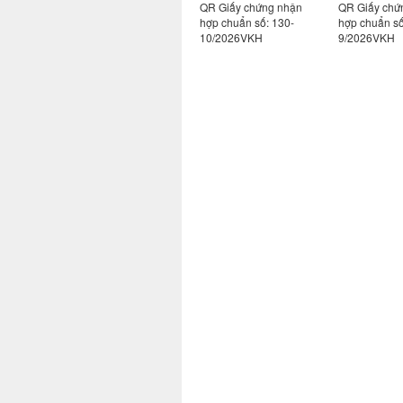
 nhận
QR Giấy chứng nhận
QR Giấy chứng nhận
QR Giấy chứ
hợp chuẩn số: 113-
hợp chuẩn số: 130-
hợp chuẩn số
2/2026VKH
10/2026VKH
9/2026VKH