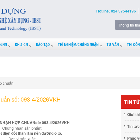
Hotline: 024 37544196
QLNN
KH & CN
ĐÀO TẠO
THÍ NGHIỆM/CHỨNG NHẬN
TƯ VẤN
THI CÔN
p chuẩn
huẩn số: 093-4/2026VKH
TIN T
Giới th
NHẬN HỢP CHUẨNsố: 093-4/2026VKH
Tin tức
Chứng nhận sản phẩm:
ệt điện đốt than làm nền đường ô tô.
Phục 
Đơn vị sản xuất: