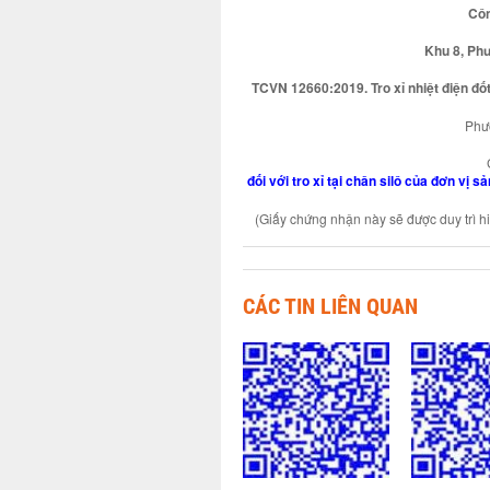
Côn
Khu 8, Ph
TCVN 12660:2019. Tro xỉ nhiệt điện đốt
Phươ
đối với tro xỉ tại chân silô của đơn vị
(Giấy chứng nhận này sẽ được duy trì h
CÁC TIN LIÊN QUAN