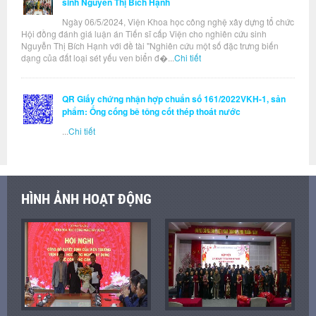
sinh Nguyễn Thị Bích Hạnh
Ngày 06/5/2024, Viện Khoa học công nghệ xây dựng tổ chức
Hội đồng đánh giá luận án Tiến sĩ cấp Viện cho nghiên cứu sinh
Nguyễn Thị Bích Hạnh với đề tài "Nghiên cứu một số đặc trưng biến
dạng của đất loại sét yếu ven biển đ�...
Chi tiết
QR Giấy chứng nhận hợp chuẩn số 161/2022VKH-1, sản
phẩm: Ống cống bê tông cốt thép thoát nước
...
Chi tiết
HÌNH ẢNH HOẠT ĐỘNG