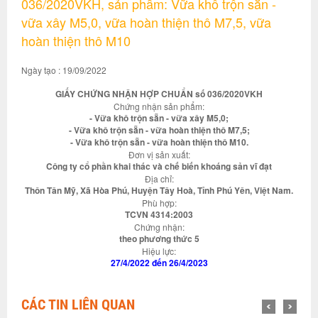
036/2020VKH, sản phẩm: Vữa khô trộn sẵn -
vữa xây M5,0, vữa hoàn thiện thô M7,5, vữa
hoàn thiện thô M10
Ngày tạo : 19/09/2022
GIẤY CHỨNG NHẬN HỢP CHUẨN số 036/2020VKH
Chứng nhận sản phẩm:
- Vữa khô trộn sẵn - vữa xây M5,0;
- Vữa khô trộn sẵn - vữa hoàn thiện thô M7,5;
- Vữa khô trộn sẵn - vữa hoàn thiện thô M10.
Đơn vị sản xuất:
Công ty cổ phần khai thác và chế biến khoáng sản vĩ đạt
Địa chỉ:
Thôn Tân Mỹ, Xã Hòa Phú, Huyện Tây Hoà, Tỉnh Phú Yên, Việt Nam.
Phù hợp:
TCVN 4314:2003
Chứng nhận:
theo phương thức 5
Hiệu lực:
27/4/2022 đến 26/4/2023
CÁC TIN LIÊN QUAN