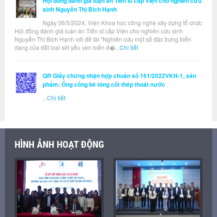
Hội đồng đánh giá luận án Tiến sĩ cấp Viện cho nghiên cứu
sinh Nguyễn Thị Bích Hạnh
Ngày 06/5/2024, Viện Khoa học công nghệ xây dựng tổ chức
Hội đồng đánh giá luận án Tiến sĩ cấp Viện cho nghiên cứu sinh
Nguyễn Thị Bích Hạnh với đề tài "Nghiên cứu một số đặc trưng biến
dạng của đất loại sét yếu ven biển đ�...
Chi tiết
QR Giấy chứng nhận hợp chuẩn số 161/2022VKH-1, sản
phẩm: Ống cống bê tông cốt thép thoát nước
...
Chi tiết
HÌNH ẢNH HOẠT ĐỘNG