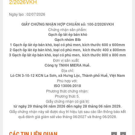
2/2026VKH
Ngày tạo : 02/07/2026
GIẤY CHỨNG NHẬN HỢP CHUẨN số: 100-2/2026VKH
Chứng nhận sản phẩm:
Gạch ốp lát ép bán khô
Gạch nhóm BIb
1 Gạch ốp lát ép bán khô, loại có phủ men, kích thước 600 x 600mm
2 Gạch ốp lát ép bán khô, loại có phủ men, kích thước 400 x 800mm
3 Gạch ốp lát ép bán khô, loại có phủ men, kích thước 800 x 800 mm
Đơn vị sản xuất:
Công ty TNHH MIERA Huế.
Địa chỉ:
Lô CN 3-10-12 KCN La Sơn, xã Hưng Lộc, Thành phố Huế, Việt Nam
Phù hợp với:
ISO 13006:2018
Phương thức chứng nhận:
Phương thức 5.
Giấy chứng nhận có giá trị:
từ ngày 29 tháng 06 năm 2026 đến ngày 28 tháng 06 năm 2029.
Giấy chứng nhận này sẽ được duy trì hiệu lực sau các lần thông báo kết
quả đánh giá giám sát vào tháng 06/2027 và tháng 06/2028.
CÁC TIN LIÊN QUAN