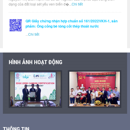
dạng của đất loại sét yếu ven biển đ�...
Chi tiết
QR Giấy chứng nhận hợp chuẩn số 161/2022VKH-1, sản
phẩm: Ống cống bê tông cốt thép thoát nước
...
Chi tiết
HÌNH ẢNH HOẠT ĐỘNG
THÔNG TIN