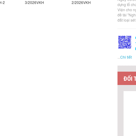
H-2
3/2026VKH
2/2026VKH
1/2026VK
dựng tổ ch
Viện cho n
đề tài "Ng
đất loại sé
...
Chi tiết
ĐỐI 