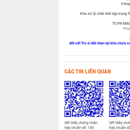
Công 
Khu xử lý chất thải tập trung 
TCVN 6882
Phươ
đối với Tro xỉ đốt than tại kho chứa 
CÁC TIN LIÊN QUAN
 nhận
QR Giấy chứng nhận
QR Giấy chứng nhận
QR Giấy chứ
113-
hợp chuẩn số: 130-
hợp chuẩn số: 130-
hợp chuẩn s