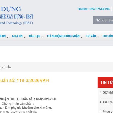
Hotline: 024 37544196
QLNN
KH & CN
ĐÀO TẠO
THÍ NGHIỆM/CHỨNG NHẬN
TƯ VẤN
THI CÔN
p chuẩn
huẩn số: 118-3/2026VKH
TIN T
Giới th
NHẬN HỢP CHUẨNsố: 118-3/2026VKH
Tin tức
Chứng nhận sản phẩm:
than làm phụ gia khoáng cho xi măng.
Phục 
n vị thu gom, xử lý chất thải: