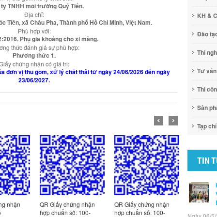
ty TNHH môi trường Quý Tiến.
Địa chỉ:
KH & 
Tóc Tiên, xã Châu Pha, Thành phố Hồ Chí Minh, Việt Nam.
Phù hợp với:
Đào tạ
:2016. Phụ gia khoáng cho xi măng.
ng thức đánh giá sự phù hợp:
Thí ng
Phương thức 1.
Giấy chứng nhận có giá trị:
Tư vấn
của đơn vị thu gom, xử lý chất thải từ ngày 24/06/2026 đến ngày
23/06/2027.
Thi cô
Sản p
Tạp chí
TIN 
ng nhận
QR Giấy chứng nhận
QR Giấy chứng nhận
QR Giấy c
ố
hợp chuẩn số: 100-
hợp chuẩn số: 100-
hợp chuẩn
Ngày 06/5/