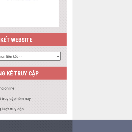
 KẾT WEBSITE
G KÊ TRUY CẬP
ng online
t truy cập hôm nay
 lượt truy cập