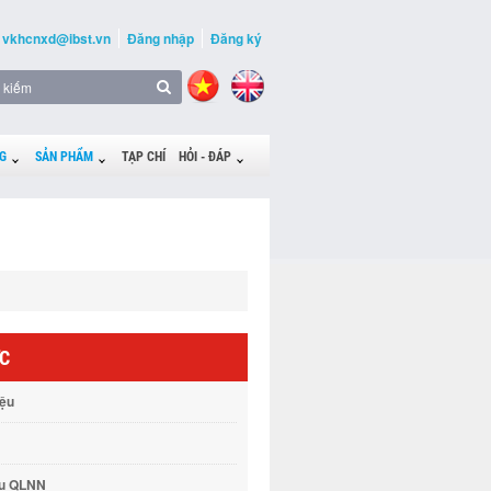
vkhcnxd@ibst.vn
Đăng nhập
Đăng ký
G
SẢN PHẨM
TẠP CHÍ
HỎI - ĐÁP
ỨC
iệu
vụ QLNN