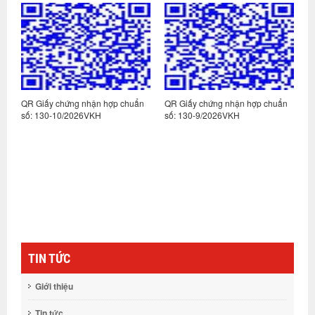
n
QR Giấy chứng nhận hợp chuẩn
QR Giấy chứng nhận hợp chuẩn
Q
số: 130-10/2026VKH
số: 130-9/2026VKH
s
TIN TỨC
Giới thiệu
Tin tức