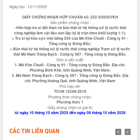
Ngày tạo : 12/11/2025
GIẤY CHỨNG NHẬN HỢP CHUẨN số: 222-3/2025VKH
Sản phẩm chứng nhận:
- Hỗn hợp tro xỉ đốt than và bùn thải từ hệ thống xử lý nước thải
công nghiệp làm vật liệu san lấp (tỷ lệ trộn theo khối lượng 1:1):
+ Tro xỉ tại khu vực mặt bằng 255 của Mỏ Khe Chuối - Công ty 91 -
Tổng công ty Đông Bắc;
+ Bùn thải từ hệ thống xử lý nước thải công nghiệp Trạm xử lý nước
thải Mỏ Nam Tràng Bạch - Công ty 397 - Tổng công ty Đông Bắc.
Đơn vị sản xuất:
1. Mỏ Khe Chuối - Công ty 91 - Tổng công ty Đông Bắc. Địa chỉ:
Phường Bình Khê, tỉnh Quảng Ninh, Việt Nam;
2. Mỏ Nam Tràng Bạch - Công ty 397 - Tổng công ty Đông Bắc. Địa
chỉ: Phường Hoàng Quế, tỉnh Quảng Ninh, Việt Nam
Phù hợp với:
TCVN 12249:2018
Phương thức chứng nhận:
Phương thức 1
Giấy chứng nhận có giá trị:
từ ngày 10 tháng 10 năm 2025 đến ngày 09 tháng 10 năm 2026
CÁC TIN LIÊN QUAN