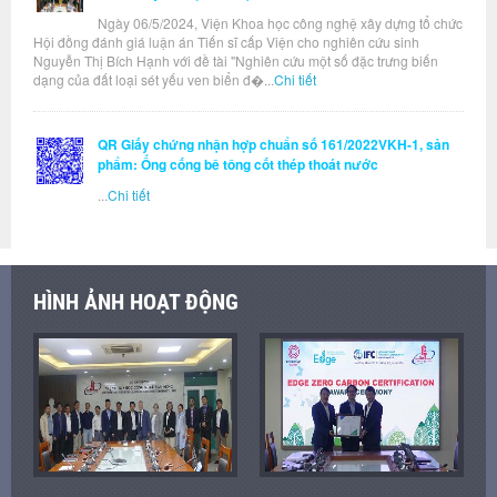
Ngày 06/5/2024, Viện Khoa học công nghệ xây dựng tổ chức
Hội đồng đánh giá luận án Tiến sĩ cấp Viện cho nghiên cứu sinh
Nguyễn Thị Bích Hạnh với đề tài "Nghiên cứu một số đặc trưng biến
dạng của đất loại sét yếu ven biển đ�...
Chi tiết
QR Giấy chứng nhận hợp chuẩn số 161/2022VKH-1, sản
phẩm: Ống cống bê tông cốt thép thoát nước
...
Chi tiết
HÌNH ẢNH HOẠT ĐỘNG