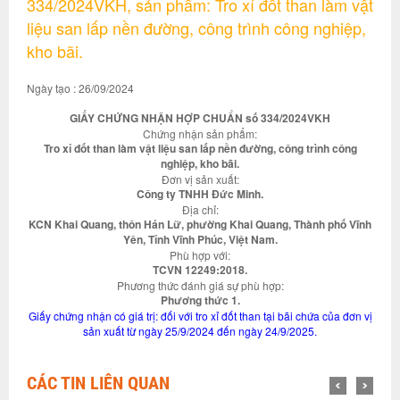
334/2024VKH, sản phẩm: Tro xỉ đốt than làm vật
liệu san lấp nền đường, công trình công nghiệp,
kho bãi.
Ngày tạo : 26/09/2024
GIẤY CHỨNG NHẬN HỢP CHUẨN số 334/2024VKH
Chứng nhận sản phẩm:
Tro xỉ đốt than làm vật liệu san lấp nền đường, công trình công
nghiệp, kho bãi.
Đơn vị sản xuất:
Công ty TNHH Đức Minh.
Địa chỉ:
KCN Khai Quang, thôn Hán Lữ, phường Khai Quang, Thành phố Vĩnh
Yên, Tỉnh Vĩnh Phúc, Việt Nam.
Phù hợp với:
TCVN 12249:2018.
Phương thức đánh giá sự phù hợp:
Phương thức 1.
Giấy chứng nhận có giá trị: đối với tro xỉ đốt than tại bãi chứa của đơn vị
sản xuất từ ngày 25/9/2024 đến ngày 24/9/2025.
CÁC TIN LIÊN QUAN