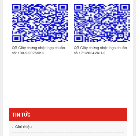
n
QR Giấy chứng nhận hợp chuẩn
QR Giấy chứng nhận hợp chuẩn
Q
số: 130-9/2026VKH
số 171/2024VKH-2
s
TIN TỨC
Giới thiệu