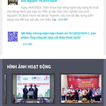
sinh Nguyễn Thị Bích Hạnh
Ngày 06/5/2024, Viện Khoa học công nghệ xây dựng tổ chức
Hội đồng đánh giá luận án Tiến sĩ cấp Viện cho nghiên cứu sinh
Nguyễn Thị Bích Hạnh với đề tài "Nghiên cứu một số đặc trưng biến
dạng của đất loại sét yếu ven biển đ�...
Chi tiết
QR Giấy chứng nhận hợp chuẩn số 161/2022VKH-1, sản
phẩm: Ống cống bê tông cốt thép thoát nước
...
Chi tiết
HÌNH ẢNH HOẠT ĐỘNG