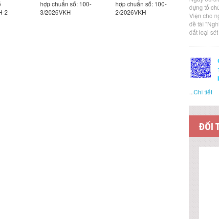
ố
hợp chuẩn số: 100-
hợp chuẩn số: 100-
hợp chuẩn
dựng tổ ch
H-2
3/2026VKH
2/2026VKH
1/2026VK
Viện cho n
đề tài "Ng
đất loại sé
...
Chi tiết
ĐỐI 