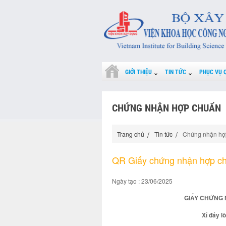
GIỚI THIỆU
TIN TỨC
PHỤC VỤ 
CHỨNG NHẬN HỢP CHUẨN
Trang chủ
Tin tức
Chứng nhận hợ
QR Giấy chứng nhận hợp c
Ngày tạo : 23/06/2025
GIẤY CHỨNG 
Xỉ đáy lò