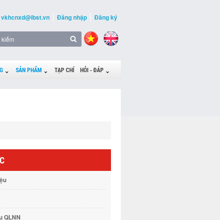
vkhcnxd@ibst.vn
Đăng nhập
Đăng ký
G
SẢN PHẨM
TẠP CHÍ
HỎI - ĐÁP
ỨC
iệu
vụ QLNN