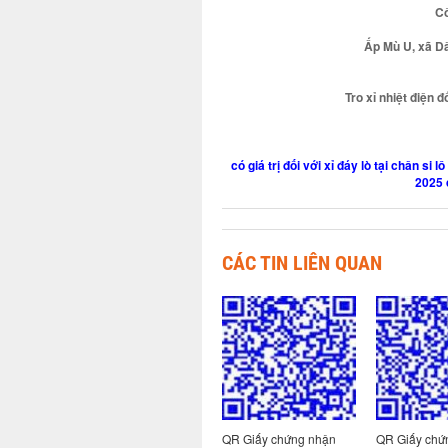
Cô
Ấp Mù U, xã Dâ
Tro xỉ nhiệt điện 
có giá trị đối với xỉ đáy lò tại chân s
2025 
CÁC TIN LIÊN QUAN
 nhận
QR Giấy chứng nhận
QR Giấy chứng nhận
QR Giấy chứ