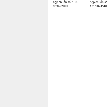
113-
hợp chuẩn số: 130-
hợp chuẩn số: 130-
hợp chuẩn s
10/2026VKH
9/2026VKH
171/2024VK