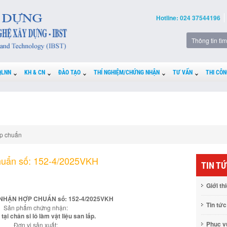
Hotline: 024 37544196
QLNN
KH & CN
ĐÀO TẠO
THÍ NGHIỆM/CHỨNG NHẬN
TƯ VẤN
THI CÔN
p chuẩn
huẩn số: 152-4/2025VKH
TIN T
Giới th
NHẬN HỢP CHUẨN số: 152-4/2025VKH
Tin tức
Sản phẩm chứng nhận:
 tại chân si lô làm vật liệu san lấp.
Phục 
Đơn vị sản xuất: