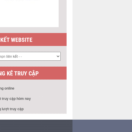
 KẾT WEBSITE
G KÊ TRUY CẬP
ng online
t truy cập hôm nay
 lượt truy cập