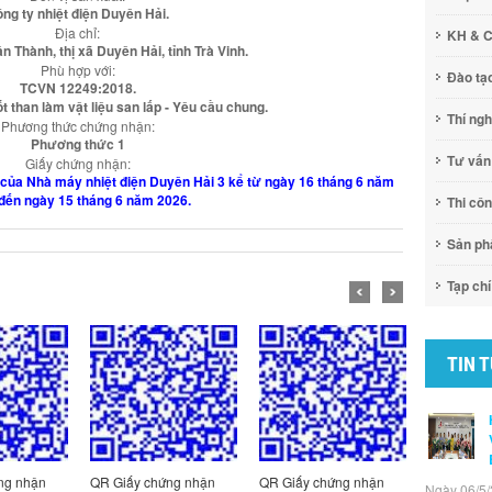
ng ty nhiệt điện Duyên Hải.
Địa chỉ:
KH & 
n Thành, thị xã Duyên Hải, tỉnh Trà Vinh.
Phù hợp với:
Đào tạ
TCVN 12249:2018.
đốt than làm vật liệu san lấp - Yêu cầu chung.
Thí ng
Phương thức chứng nhận:
Phương thức 1
Tư vấn
Giấy chứng nhận:
i lô của Nhà máy nhiệt điện Duyên Hải 3 kể từ ngày 16 tháng 6 năm
đến ngày 15 tháng 6 năm 2026.
Thi cô
Sản p
Tạp chí
TIN 
ng nhận
QR Giấy chứng nhận
QR Giấy chứng nhận
QR Giấy c
Ngày 06/5/