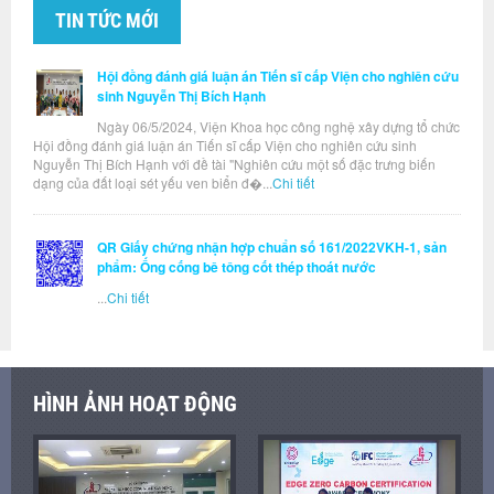
TIN TỨC MỚI
Hội đồng đánh giá luận án Tiến sĩ cấp Viện cho nghiên cứu
sinh Nguyễn Thị Bích Hạnh
Ngày 06/5/2024, Viện Khoa học công nghệ xây dựng tổ chức
Hội đồng đánh giá luận án Tiến sĩ cấp Viện cho nghiên cứu sinh
Nguyễn Thị Bích Hạnh với đề tài "Nghiên cứu một số đặc trưng biến
dạng của đất loại sét yếu ven biển đ�...
Chi tiết
QR Giấy chứng nhận hợp chuẩn số 161/2022VKH-1, sản
phẩm: Ống cống bê tông cốt thép thoát nước
...
Chi tiết
HÌNH ẢNH HOẠT ĐỘNG