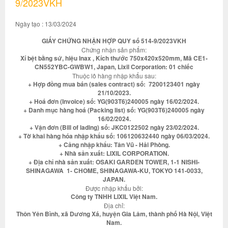
9/2023VKH
Ngày tạo : 13/03/2024
GIẤY CHỨNG NHẬN HỢP QUY số 514-9/2023VKH
Chứng nhận sản phẩm:
Xí bệt bằng sứ, hiệu Inax , Kích thước 750x420x520mm, Mã CE1-
CN552YBC-GWBW1, Japan, Lixil Corporation: 01 chiếc
Thuộc lô hàng nhập khẩu sau:
+ Hợp đồng mua bán (sales contract) số: 7200123401 ngày
21/10/2023.
+ Hoá đơn (Invoice) số: YG(903T6)240005 ngày 16/02/2024.
+ Danh mục hàng hoá (Packing list) số: YG(903T6)240005 ngày
16/02/2024.
+ Vận đơn (Bill of lading) số: JKC0122502 ngày 23/02/2024.
+ Tờ khai hàng hóa nhập khẩu số: 106120632440 ngày 06/03/2024.
+ Cảng nhập khẩu: Tân Vũ - Hải Phòng.
+ Nhà sản xuất: LIXIL CORPORATION.
+ Địa chỉ nhà sản xuất: OSAKI GARDEN TOWER, 1-1 NISHI-
SHINAGAWA 1- CHOME, SHINAGAWA-KU, TOKYO 141-0033,
JAPAN.
Được nhập khẩu bởi:
Công ty TNHH LIXIL Việt Nam.
Địa chỉ:
Thôn Yên Bình, xã Dương Xá, huyện Gia Lâm, thành phố Hà Nội, Việt
Nam.