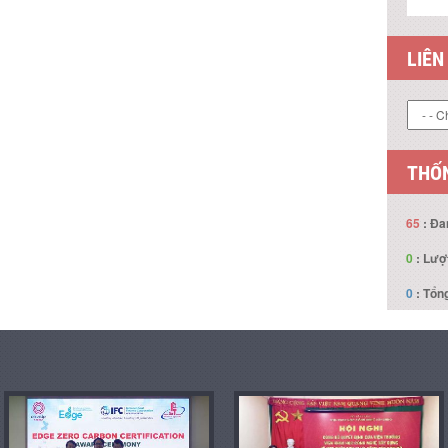
LIÊN
THỐN
65
: Đa
0
: Lượ
0
: Tổng