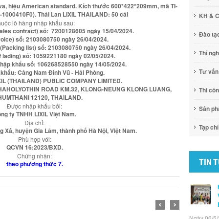
iva, hiệu American standard. Kích thước 600*422*209mm, mã TI-
000410F0). Thái Lan LIXIL THAILAND: 50 cái
KH & 
uộc lô hàng nhập khẩu sau:
ales contract) số: 7200128605 ngày 15/04/2024.
Đào tạ
voice) số: 2103080750 ngày 26/04/2024.
Packing list) số: 2103080750 ngày 26/04/2024.
Thí ng
of lading) số: 1059221180 ngày 02/05/2024.
nhập khẩu số: 106268528550 ngày 14/05/2024.
Tư vấn
 khẩu: Cảng Nam Đình Vũ - Hải Phòng.
LIXIL (THAILAND) PUBLIC COMPANY LIMITED.
 1, PHAHOLYOTHIN ROAD KM.32, KLONG-NEUNG KLONG LUANG,
Thi cô
HUMTHANI 12120, THAILAND.
Được nhập khẩu bởi:
Sản p
ng ty TNHH LIXIL Việt Nam.
Địa chỉ:
Tạp chí
 Xá, huyện Gia Lâm, thành phố Hà Nội, Việt Nam.
Phù hợp với:
QCVN 16:2023/BXD.
Chứng nhận:
TIN 
theo phương thức 7.
Ngày 06/5/