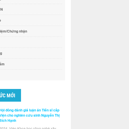
CN
o
hiệm/Chứng nhận
ng
hẩm
TỨC MỚI
Hội đồng đánh giá luận án Tiến sĩ cấp
Viện cho nghiên cứu sinh Nguyễn Thị
Bích Hạnh
2024, Viện Khoa học công nghệ xây