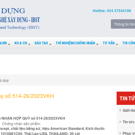
Hotline: 024 37544196
QLNN
KH & CN
ĐÀO TẠO
THÍ NGHIỆM/CHỨNG NHẬN
TƯ VẤN
THI CÔN
p quy
uy số 514-26/2023VKH
TIN T
Giới th
 NHẬN HỢP QUY số 514-26/2023VKH
Tin tức
Chứng nhận sản phẩm:
cept, chất liệu bằng sứ, hiệu American Standard. Kích thước
Phục 
1010881C00. Thái Lan LIXIL THAILAND: 30 cái