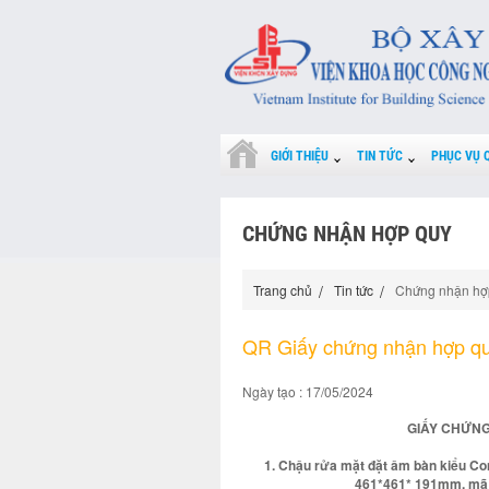
GIỚI THIỆU
TIN TỨC
PHỤC VỤ 
CHỨNG NHẬN HỢP QUY
Trang chủ
Tin tức
Chứng nhận hợ
QR Giấy chứng nhận hợp q
Ngày tạo : 17/05/2024
GIẤY CHỨNG
1. Chậu rửa mặt đặt âm bàn kiểu Con
461*461* 191mm, mã 