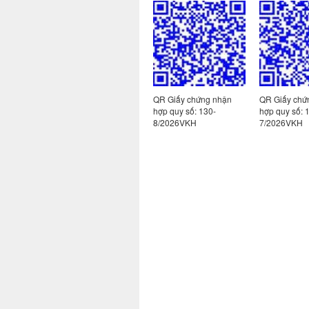
 nhận
QR Giấy chứng nhận
QR Giấy chứng nhận
QR Giấy chứ
hợp quy số:
hợp quy số: 130-
hợp quy số: 
139/2026VKH
8/2026VKH
7/2026VKH