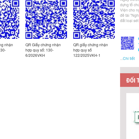
dựng tổ ch
Viện cho n
đề tài "Ng
đất loại sé
ng nhận
QR Giấy chứng nhận
QR giấy chứng nhận
QR giấy c
130-
hợp quy số: 130-
hợp quy số
hợp quy s
6/2026VKH
122/2025VKH-1
185/2025
...
Chi tiết
ĐỐI 