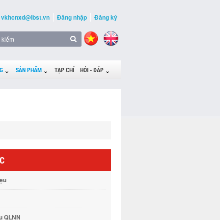
vkhcnxd@ibst.vn
Đăng nhập
Đăng ký
G
SẢN PHẨM
TẠP CHÍ
HỎI - ĐÁP
ỨC
iệu
vụ QLNN