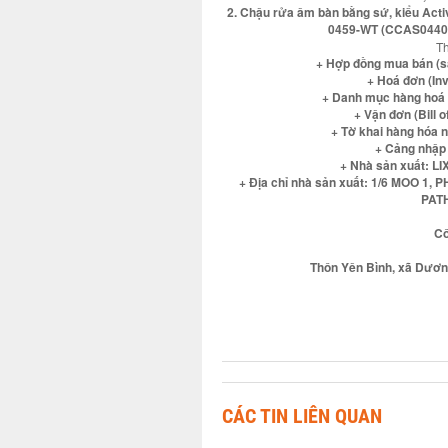
2. Chậu rửa âm bàn bằng sứ, kiểu Act
0459-WT (CCAS0440-1
Th
+ Hợp đồng mua bán (s
+ Hoá đơn (In
+ Danh mục hàng hoá (
+ Vận đơn (Bill 
+ Tờ khai hàng hóa 
+ Cảng nhập
+ Nhà sản xuất: 
+ Địa chỉ nhà sản xuất: 1/6 MOO
PAT
Cô
Thôn Yên Bình, xã Dương
CÁC TIN LIÊN QUAN