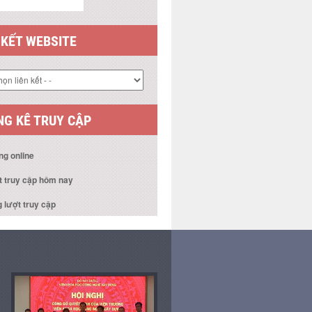
 KẾT WEBSITE
G KÊ TRUY CẬP
ng online
t truy cập hôm nay
 lượt truy cập