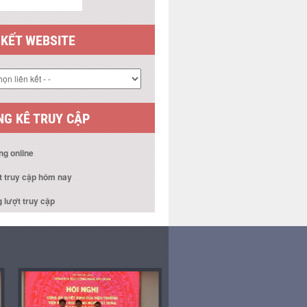
 KẾT WEBSITE
G KÊ TRUY CẬP
ng online
t truy cập hôm nay
 lượt truy cập