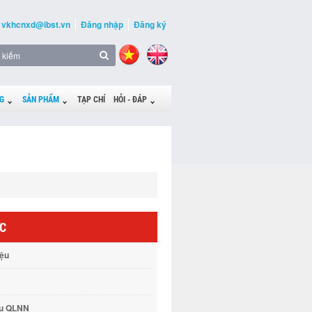
vkhcnxd@ibst.vn
Đăng nhập
Đăng ký
G
SẢN PHẨM
TẠP CHÍ
HỎI - ĐÁP
ỨC
iệu
vụ QLNN