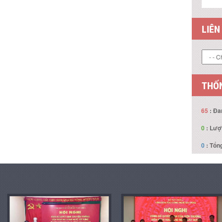
LIÊN
THỐN
65
: Đa
0
: Lượ
0
: Tổng