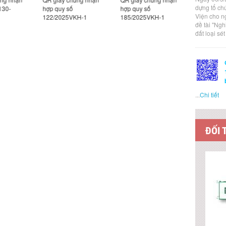
dựng tổ ch
130-
hợp quy số
hợp quy số
hợp quy số
Viện cho n
122/2025VKH-1
185/2025VKH-1
1/2026VK
đề tài "Ng
đất loại sé
...
Chi tiết
ĐỐI 