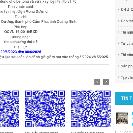
o dùng cho bê tông và vữa xây loại Fa, Fb và Fc
Đơn vị sản xuất:
KH & 
g ty nhiệt điện Mông Dương
Địa chỉ:
Đào tạ
Dương, thành phố Cẩm Phả, tỉnh Quảng Ninh.
Phù hợp:
QCVN 16:2019/BXD
Thí ng
Chứng nhận:
theo phương thức 5
Tư vấn
Hiệu lực:
09/6/2023 đến 08/6/2026
Thi cô
ệu lực sau các lần đánh giá giám sát vào tháng 5/2024 và 5/2025.
Sản p
Tạp chí
TIN 
Ngày 06/5/
ng nhận
QR giấy chứng nhận
QR giấy chứng nhận
QR Giấy c