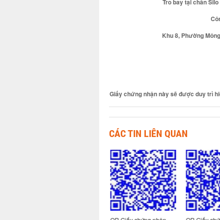
Tro bay tại chân Sil
Côn
Khu 8, Phường Mông 
Giấy chứng nhận này sẽ được duy trì hi
CÁC TIN LIÊN QUAN
 nhận
QR Giấy chứng nhận
QR Giấy chứng nhận
QR Giấy chứ