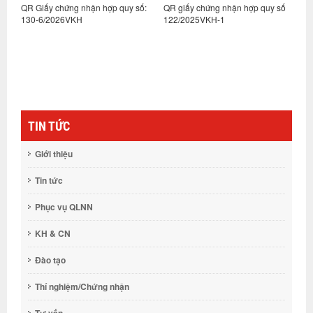
:
QR Giấy chứng nhận hợp quy số:
QR giấy chứng nhận hợp quy số
Q
130-6/2026VKH
122/2025VKH-1
1
TIN TỨC
Giới thiệu
Tin tức
Phục vụ QLNN
KH & CN
Đào tạo
Thí nghiệm/Chứng nhận