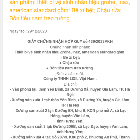
sản phẩm: thiết bị vệ sinh nhãn hiệu grohe, inax,
american standard gồm: Bệ xí bệt; Chậu rửa;
Bồn tiểu nam treo tường
Ngày tạo : 29/12/2023
GIẤY CHỨNG NHẬN HỢP QUY số 436/2023VKH
Chứng nhận sản phẩm:
Thiết bị vệ sinh nhãn hiệu grohe, inax, american standard gồm:
+ Bệ xí bệt;
+ Chậu rửa;
+ Bồn tiểu nam treo tường.
Đơn vị sản xuất:
Công ty TNHH LIXIL Việt Nam.
Địa chỉ:
- Văn phòng tại: thôn Yên Bình, xã Dương Xá, huyện Gia Lâm, TP. Hà
Nội;
- Xưởng sản xuất 1 tại: thôn Yên Bình, xã Dương Xá, huyện Gia Lâm,
TP. Hà Nội
- Xưởng sản xuất 2 tại: Đường B4, khu B, KCN phố nối A, xã Lạc
Hồng, huyện Văn Lâm,
tỉnh Hưng Yên;
- Xưởng sản xuất 3 tại: Đường 206B, xã Lạc Đạo, huyện Văn Lâm,
tỉnh Hưng Yên;
- Xưởng sản xuất 4 tại: Số 287/3, Khu phố 2, Phường An Phú, Thành