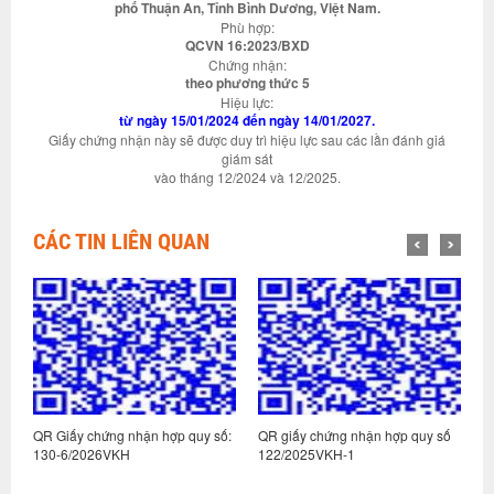
phố Thuận An, Tỉnh Bình Dương, Việt Nam.
Phù hợp:
QCVN 16:2023/BXD
Chứng nhận:
theo phương thức 5
Hiệu lực:
từ ngày 15/01/2024 đến ngày 14/01/2027.
Giấy chứng nhận này sẽ được duy trì hiệu lực sau các lần đánh giá
giám sát
vào tháng 12/2024 và 12/2025.
CÁC TIN LIÊN QUAN
:
QR Giấy chứng nhận hợp quy số:
QR giấy chứng nhận hợp quy số
Q
130-6/2026VKH
122/2025VKH-1
1