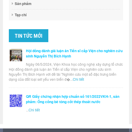
Sản phẩm
Tạp chí
TIN TỨC MỚI
Hội đồng đánh giá luận án Tiến sĩ cấp Viện cho nghiên cứu
sinh Nguyễn Thị Bích Hạnh
Ngày 06/5/2024, Viện Khoa học công nghệ xây dựng tổ chức
Hội đồng đánh giá luận án Tiến sĩ cấp Viện cho nghiên cứu sinh
Nguyễn Thị Bích Hạnh với đề tài "Nghiên cứu một số đặc trưng biến
dạng của đất loại sét yếu ven biển đ�...
Chi tiết
QR Giấy chứng nhận hợp chuẩn số 161/2022VKH-1, sản
phẩm: Ống cống bê tông cốt thép thoát nước
...
Chi tiết