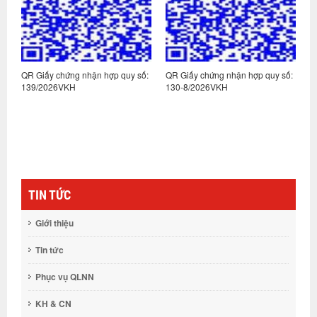
 hợp quy số:
QR Giấy chứng nhận hợp quy số:
QR Giấy chứng nhận hợp q
130-8/2026VKH
130-7/2026VKH
TIN TỨC
Giới thiệu
Tin tức
Phục vụ QLNN
KH & CN