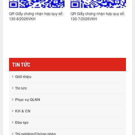
:
QR Giấy chứng nhận hợp quy số:
QR Giấy chứng nhận hợp quy số:
Q
130-8/2026VKH
130-7/2026VKH
1
TIN TỨC
Giới thiệu
Tin tức
Phục vụ QLNN
KH & CN
Đào tạo
Thí nghiệm/Chứng nhận