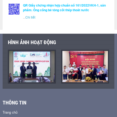
QR Giấy chứng nhận hợp chuẩn số 161/2022VKH-1, sản
phẩm: Ống cống bê tông cốt thép thoát nước
...
Chi tiết
HÌNH ẢNH HOẠT ĐỘNG
THÔNG TIN
Trang chủ