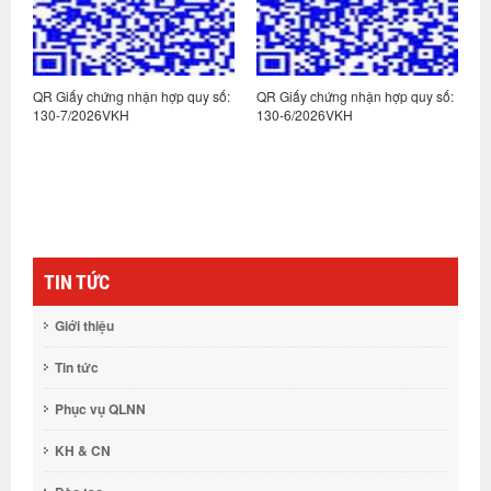
:
QR Giấy chứng nhận hợp quy số:
QR Giấy chứng nhận hợp quy số:
Q
130-7/2026VKH
130-6/2026VKH
1
TIN TỨC
Giới thiệu
Tin tức
Phục vụ QLNN
KH & CN