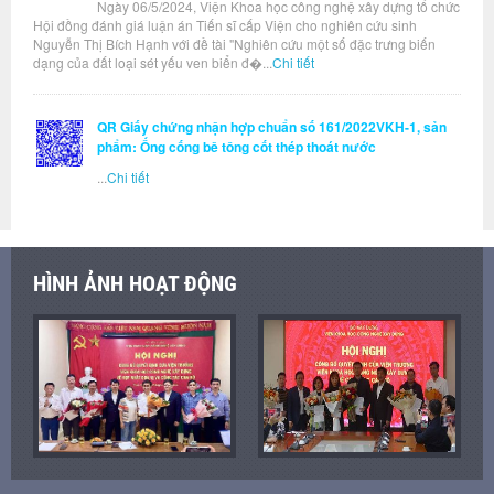
Ngày 06/5/2024, Viện Khoa học công nghệ xây dựng tổ chức
Hội đồng đánh giá luận án Tiến sĩ cấp Viện cho nghiên cứu sinh
Nguyễn Thị Bích Hạnh với đề tài "Nghiên cứu một số đặc trưng biến
dạng của đất loại sét yếu ven biển đ�...
Chi tiết
QR Giấy chứng nhận hợp chuẩn số 161/2022VKH-1, sản
phẩm: Ống cống bê tông cốt thép thoát nước
...
Chi tiết
HÌNH ẢNH HOẠT ĐỘNG