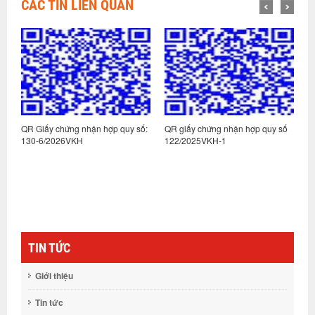
CÁC TIN LIÊN QUAN
:
QR Giấy chứng nhận hợp quy số:
QR giấy chứng nhận hợp quy số
Q
130-6/2026VKH
122/2025VKH-1
1
TIN TỨC
Giới thiệu
Tin tức