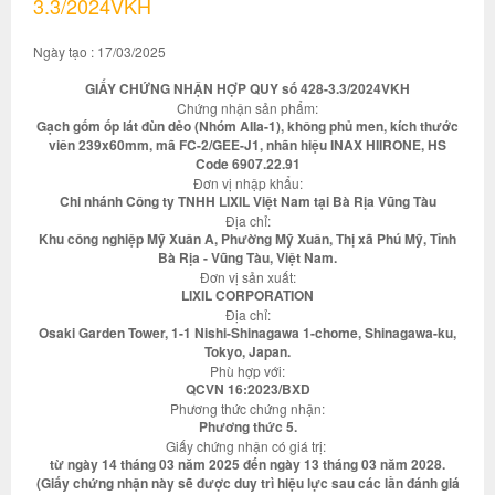
3.3/2024VKH
Ngày tạo : 17/03/2025
GIẤY CHỨNG NHẬN HỢP QUY số 428-3.3/2024VKH
Chứng nhận sản phẩm:
Gạch gốm ốp lát đùn dẻo (Nhóm AIIa-1), không phủ men, kích thước
viên 239x60mm, mã FC-2/GEE-J1, nhãn hiệu INAX HIIRONE, HS
Code 6907.22.91
Đơn vị nhập khẩu:
Chi nhánh Công ty TNHH LIXIL Việt Nam tại Bà Rịa Vũng Tàu
Địa chỉ:
Khu công nghiệp Mỹ Xuân A, Phường Mỹ Xuân, Thị xã Phú Mỹ, Tỉnh
Bà Rịa - Vũng Tàu, Việt Nam.
Đơn vị sản xuất:
LIXIL CORPORATION
Địa chỉ:
Osaki Garden Tower, 1-1 Nishi-Shinagawa 1-chome, Shinagawa-ku,
Tokyo, Japan.
Phù hợp với:
QCVN 16:2023/BXD
Phương thức chứng nhận:
Phương thức 5.
Giấy chứng nhận có giá trị:
từ ngày 14 tháng 03 năm 2025 đến ngày 13 tháng 03 năm 2028.
(Giấy chứng nhận này sẽ được duy trì hiệu lực sau các lần đánh giá