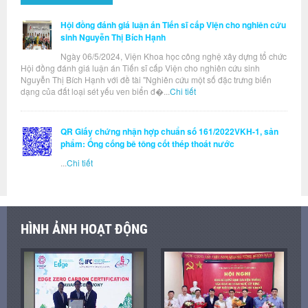
Hội đồng đánh giá luận án Tiến sĩ cấp Viện cho nghiên cứu
sinh Nguyễn Thị Bích Hạnh
Ngày 06/5/2024, Viện Khoa học công nghệ xây dựng tổ chức
Hội đồng đánh giá luận án Tiến sĩ cấp Viện cho nghiên cứu sinh
Nguyễn Thị Bích Hạnh với đề tài "Nghiên cứu một số đặc trưng biến
dạng của đất loại sét yếu ven biển đ�...
Chi tiết
QR Giấy chứng nhận hợp chuẩn số 161/2022VKH-1, sản
phẩm: Ống cống bê tông cốt thép thoát nước
...
Chi tiết
HÌNH ẢNH HOẠT ĐỘNG