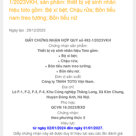
1/2023VKH, sản phẩm: thiết bị vệ sinh nhãn
hiệu toto gồm: Bệ xí bệt; Chậu rửa; Bồn tiểu
nam treo tường; Bồn tiểu nữ
Ngày tạo : 29/12/2023
GIẤY CHỨNG NHẬN HỢP QUY số 492-1/2023VKH
Chứng nhận sản phẩm:
Thiết bị vệ sinh nhãn hiệu Toto gồm:
+ Bệ xí bệt;
+ Chậu rửa;
+ Bồn tiểu nam treo tường;
+ Bồn tiểu nữ.
Đơn vị sản xuất:
Công ty TNHH TOTO Việt Nam.
Địa chỉ:
Lô F-1, F-2, F-3, F-4, Khu Công nghiệp Thăng Long, Xã Kim Chung,
Huyện Đông Anh, Hà Nội.
Phù hợp:
QCVN 16:2023/BXD
Chứng nhận:
theo phương thức 5
Hiệu lực:
từ ngày 02/01/2024 đến ngày 01/01/2027.
Giấy chứng nhận này sẽ được duy trì hiệu lực sau các lần đánh giá