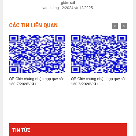
giám sát
vào tháng 12/2024 và 12/2025.
CÁC TIN LIÊN QUAN
:
QR Giấy chứng nhận hợp quy số:
QR Giấy chứng nhận hợp quy số:
Q
130-7/2026VKH
130-6/2026VKH
1
TIN TỨC