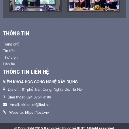
THÔNG TIN
Trang chủ
Tin tức
Thư viện
Liên hệ
THÔNG TIN LIÊN HỆ
VIỆN KHOA HỌC CÔNG NGHỆ XÂY DỰNG
Địa chỉ: 81 phố Trần Cung, Nghĩa Đô, Hà Nội
Điện thoại: 024 3754 4196
Email: vkhcnxd@ibst.vn
Website: https://ibst.vn/
© Copyright 2015 Bản quyền thuộc về IBST. Allright reserved.