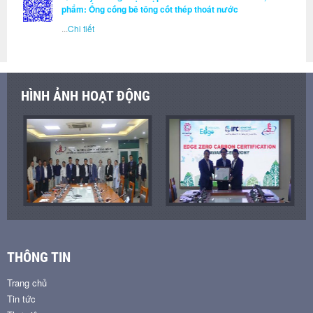
phẩm: Ống cống bê tông cốt thép thoát nước
...
Chi tiết
HÌNH ẢNH HOẠT ĐỘNG
THÔNG TIN
Trang chủ
Tin tức