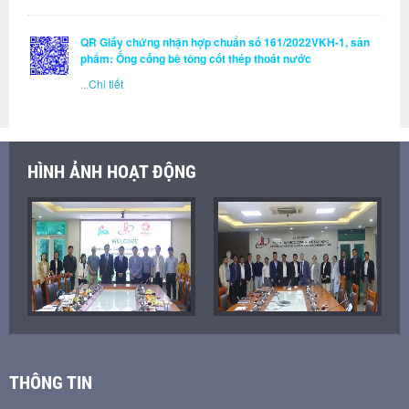
QR Giấy chứng nhận hợp chuẩn số 161/2022VKH-1, sản
phẩm: Ống cống bê tông cốt thép thoát nước
...
Chi tiết
HÌNH ẢNH HOẠT ĐỘNG
THÔNG TIN