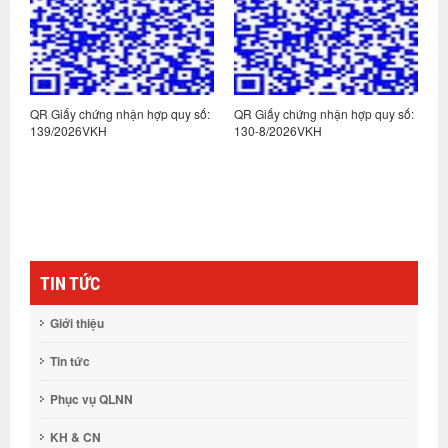
:
QR Giấy chứng nhận hợp quy số:
QR Giấy chứng nhận hợp quy số:
Q
139/2026VKH
130-8/2026VKH
1
TIN TỨC
Giới thiệu
Tin tức
Phục vụ QLNN
KH & CN