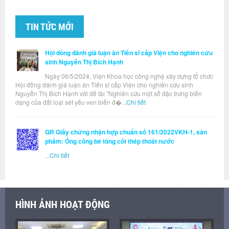
TIN TỨC MỚI
Hội đồng đánh giá luận án Tiến sĩ cấp Viện cho nghiên cứu
sinh Nguyễn Thị Bích Hạnh
Ngày 06/5/2024, Viện Khoa học công nghệ xây dựng tổ chức
Hội đồng đánh giá luận án Tiến sĩ cấp Viện cho nghiên cứu sinh
Nguyễn Thị Bích Hạnh với đề tài "Nghiên cứu một số đặc trưng biến
dạng của đất loại sét yếu ven biển đ�...
Chi tiết
QR Giấy chứng nhận hợp chuẩn số 161/2022VKH-1, sản
phẩm: Ống cống bê tông cốt thép thoát nước
...
Chi tiết
HÌNH ẢNH HOẠT ĐỘNG