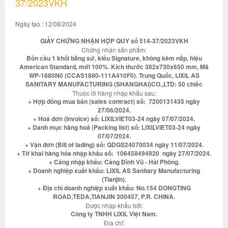
37/2023VKH
Ngày tạo : 12/08/2024
GIẤY CHỨNG NHẬN HỢP QUY số 514-37/2023VKH
Chứng nhận sản phẩm:
Bồn cầu 1 khối bằng sứ, kiểu Signature, không kèm nắp, hiệu
American Standard, mới 100%. Kích thước 382x730x650 mm, Mã
WP-1880N0 (CCAS1880-111A410F0). Trung Quốc, LIXIL AS
SANITARY MANUFACTURING (SHANGHAI)CO.,LTD: 50 chiếc
Thuộc lô hàng nhập khẩu sau:
+ Hợp đồng mua bán (sales contract) số: 7200131435 ngày
27/06/2024.
+ Hoá đơn (Invoice) số: LIXILVIET03-24 ngày 07/07/2024.
+ Danh mục hàng hoá (Packing list) số: LIXILVIET03-24 ngày
07/07/2024.
+ Vận đơn (Bill of lading) số: QDGS24070034 ngày 11/07/2024.
+ Tờ khai hàng hóa nhập khẩu số: 106458494920 ngày 27/07/2024.
+ Cảng nhập khẩu: Cảng Đình Vũ - Hải Phòng.
+ Doanh nghiệp xuất khẩu: LIXIL AS Sanitary Manufacturing
(Tianjin).
+ Địa chỉ doanh nghiệp xuất khẩu: No.154 DONGTING
ROAD,TEDA,TIANJIN 300457, P.R. CHINA.
Được nhập khẩu bởi:
Công ty TNHH LIXIL Việt Nam.
Địa chỉ: