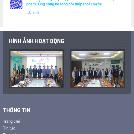
phẩm: Ống cống bê tông cốt thép thoát nước
...
Chi tiết
HÌNH ẢNH HOẠT ĐỘNG
THÔNG TIN
Trang chủ
Tin tức