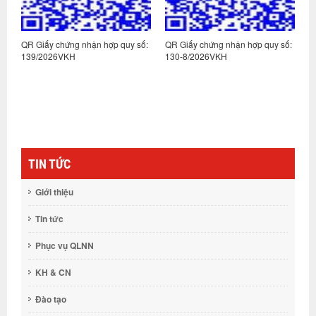
:
QR Giấy chứng nhận hợp quy số:
QR Giấy chứng nhận hợp quy số:
Q
139/2026VKH
130-8/2026VKH
1
TIN TỨC
Giới thiệu
Tin tức
Phục vụ QLNN
KH & CN
Đào tạo