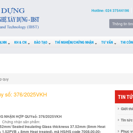
Hotline: 024 37544196
QLNN
KH & CN
ĐÀO TẠO
THÍ NGHIỆM/CHỨNG NHẬN
TƯ VẤN
THI CÔN
p quy
uy số: 376/2025VKH
TIN T
Giới th
G NHẬN HỢP QUYsố: 376/2025VKH
Tin tức
Chứng nhận sản phẩm:
37,52mm/ Sealed Insulating Glass thickness 37.52mm (8mm Heat
Phục 
 + 1.52PVB + 8mm Heat treated), mã HS/HS code 7008.00.00;