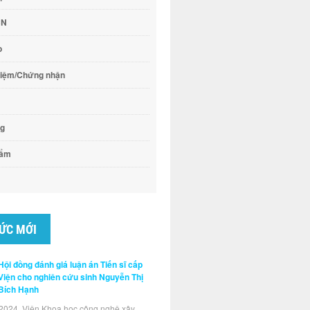
CN
o
hiệm/Chứng nhận
ng
hẩm
TỨC MỚI
Hội đồng đánh giá luận án Tiến sĩ cấp
Viện cho nghiên cứu sinh Nguyễn Thị
Bích Hạnh
2024, Viện Khoa học công nghệ xây