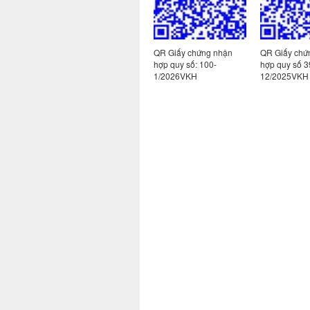
 nhận
QR giấy chứng nhận
QR Giấy chứng nhận
QR Giấy chứ
hợp quy số
hợp quy số: 100-
hợp quy số 3
1
185/2025VKH-1
1/2026VKH
12/2025VKH