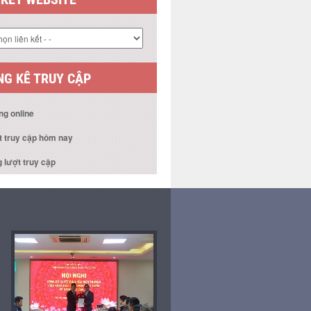
 KẾT WEBSITE
G KÊ TRUY CẬP
ng online
t truy cập hôm nay
 lượt truy cập