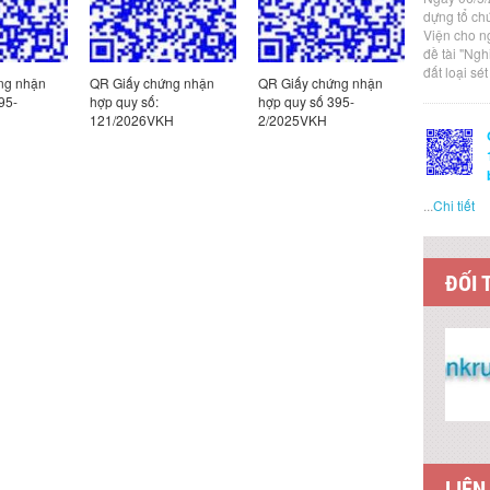
dựng tổ ch
Viện cho n
đề tài "Ng
đất loại sé
ng nhận
QR Giấy chứng nhận
QR Giấy chứng nhận
QR Giấy c
95-
hợp quy số:
hợp quy số 395-
hợp quy s
121/2026VKH
2/2025VKH
8/2025VK
...
Chi tiết
ĐỐI 