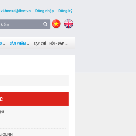
vkhcnxd@ibst.vn
Đăng nhập
Đăng ký
G
SẢN PHẨM
TẠP CHÍ
HỎI - ĐÁP
ỨC
iệu
vụ QLNN