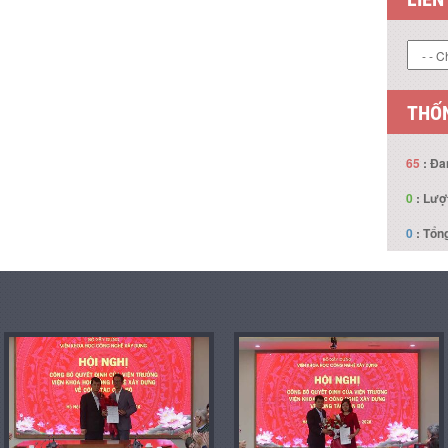
LIÊN
THỐN
65
: Đa
0
: Lượ
0
: Tổng