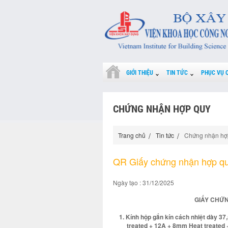
GIỚI THIỆU
TIN TỨC
PHỤC VỤ 
CHỨNG NHẬN HỢP QUY
Trang chủ
Tin tức
Chứng nhận hợ
QR Giấy chứng nhận hợp q
Ngày tạo : 31/12/2025
GIẤY CHỨN
1. Kính hộp gắn kín cách nhiệt dày 
treated + 12A + 8mm Heat treated