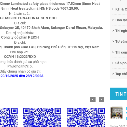
17,52mm/ Laminated safety glass thickness 17.52mm (8mm Heat
 8mm Heat treated), mã HS/ HS code 7007.29.90.
KH & 
Nhà sản xuất:
 GLASS INTERNATIONAL SDN BHD
Đào tạ
Địa chỉ:
, Seksyen 35, 40470 Shah Alam, Selangor Darul Ehsan, Malaysia.
Thí ng
Đơn vị nhập khẩu:
Công ty cổ phần REICH
Tư vấn
Địa chỉ:
hị Thành phố Giao Lưu, Phường Phú Diễn, TP Hà Nội, Việt Nam.
Phù hợp với:
Thi cô
QCVN 16:2023/BXD
ng thức đánh giá sự phù hợp:
Sản p
Phương thức 5.
Giấy chứng nhận có giá trị:
Tạp chí
 29/12/2025 đến 28/12/2028.
TIN 
Ngày 06/5/