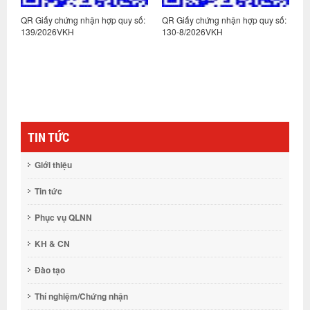
:
QR Giấy chứng nhận hợp quy số:
QR Giấy chứng nhận hợp quy số:
Q
139/2026VKH
130-8/2026VKH
1
TIN TỨC
Giới thiệu
Tin tức
Phục vụ QLNN
KH & CN
Đào tạo
Thí nghiệm/Chứng nhận