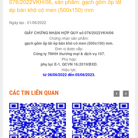
076/2022VKH/06, sản phẩm: gạch gốm ốp lát
ép bán khô có men (500x150) mm
Ngày tạo : 01/06/2022
GIẤY CHỨNG NHẬN HỢP QUY số 076/2022VKH/06
Chứng nhận sản phẩm:
gạch gốm ốp lát ép bán khô có men (500x150) mm.
Đơn vị được cấp:
Công ty TNHH thương mại & dịch vụ 107.
Phù hợp:
phụ lục E-1, QCVN 16:2019/BXD.
Hiệu lực:
từ 06/06/2022 đến 05/06/2023.
CÁC TIN LIÊN QUAN