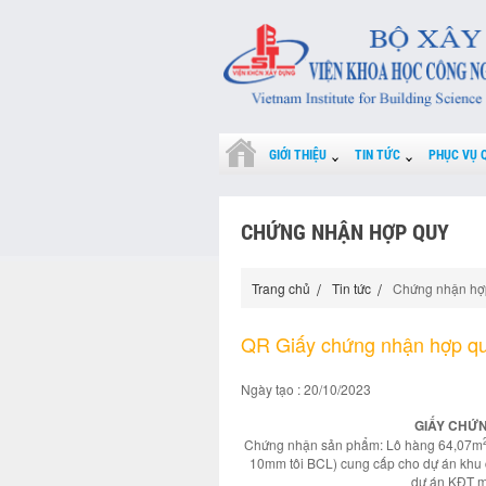
GIỚI THIỆU
TIN TỨC
PHỤC VỤ 
CHỨNG NHẬN HỢP QUY
Trang chủ
Tin tức
Chứng nhận hợ
QR Giấy chứng nhận hợp q
Ngày tạo : 20/10/2023
GIẤY CHỨN
Chứng nhận sản phẩm: Lô hàng 64,07m
10mm tôi BCL) cung cấp cho dự án khu 
dự án KĐT m