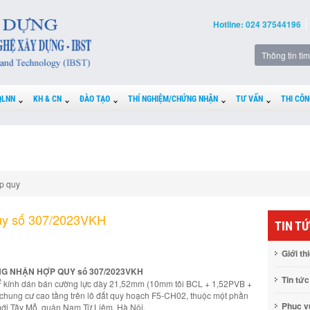
Hotline: 024 37544196
QLNN
KH & CN
ĐÀO TẠO
THÍ NGHIỆM/CHỨNG NHẬN
TƯ VẤN
THI CÔN
p quy
uy số 307/2023VKH
TIN T
Giới th
G NHẬN HỢP QUY số 307/2023VKH
Tin tức
2
kính dán bán cường lực dày 21,52mm (10mm tôi BCL + 1,52PVB +
chung cư cao tầng trên lô đất quy hoạch F5-CH02, thuộc một phần
Phục 
ới Tây Mỗ, quận Nam Từ Liêm, Hà Nội.