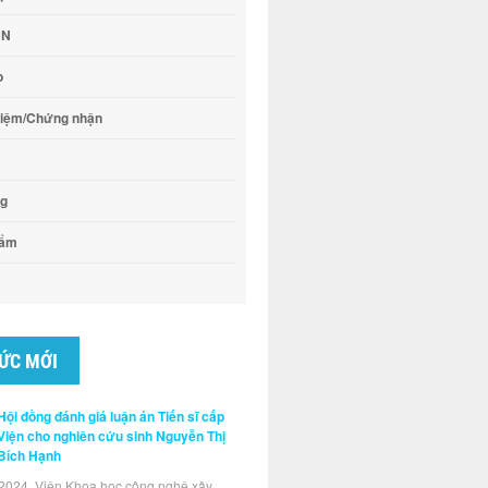
CN
o
hiệm/Chứng nhận
ng
hẩm
TỨC MỚI
Hội đồng đánh giá luận án Tiến sĩ cấp
Viện cho nghiên cứu sinh Nguyễn Thị
Bích Hạnh
2024, Viện Khoa học công nghệ xây