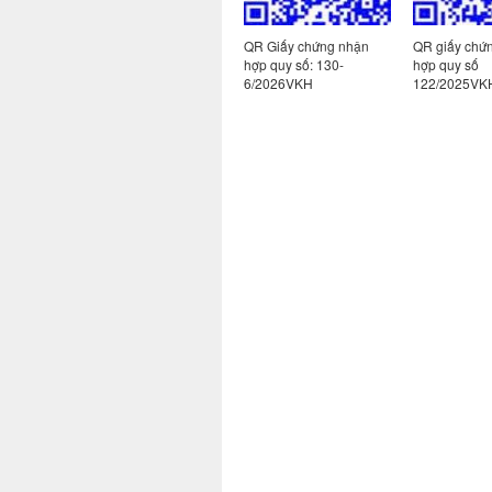
hứng nhận
QR Giấy chứng nhận
QR giấy chứng nhận
QR giấy
: 130-
hợp quy số: 130-
hợp quy số
hợp quy
H
6/2026VKH
122/2025VKH-1
185/20