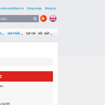
vkhcnxd@ibst.vn
Đăng nhập
Đăng ký
G
SẢN PHẨM
TẠP CHÍ
HỎI - ĐÁP
ỨC
iệu
vụ QLNN