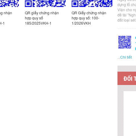
dựng tổ ch
Viện cho n
 chứng nhận
QR Giấy chứng nhận
QR Giấy chứng nhận
QR Gi
đề tài "Ng
 số
hợp quy số: 100-
hợp quy số 395-
hợp q
đất loại sé
25VKH-1
1/2026VKH
12/2025VKH
121/
...
Chi tiết
ĐỐI 