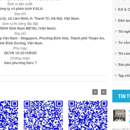
Đơn vị sản xuất:
ông ty cổ phần kính KALA.
KH & 
Địa chỉ:
cũ), xã Liên Ninh, H. Thanh Trì, Hà Nội, Việt Nam.
Đào tạ
Đơn vị thi công lắp đặt:
TNHH Sinh Nam METAL (Việt Nam).
Thí ng
Địa chỉ:
ệp Việt Nam - Singapore, Phường Bình Hòa, Thành phố Thuận An,
Tư vấn
ỉnh Bình Dương, Việt Nam.
Phù hợp:
QCVN 16:2019/BXD
Thi cô
Chứng nhận:
theo phương thức 7
Sản p
Tạp chí
TIN 
Ngày 06/5/