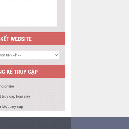
 KẾT WEBSITE
G KÊ TRUY CẬP
ng online
t truy cập hôm nay
 lượt truy cập