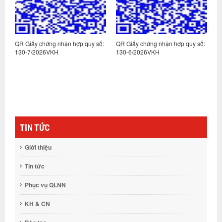
:
QR Giấy chứng nhận hợp quy số:
QR Giấy chứng nhận hợp quy số:
Q
130-7/2026VKH
130-6/2026VKH
1
TIN TỨC
Giới thiệu
Tin tức
Phục vụ QLNN
KH & CN