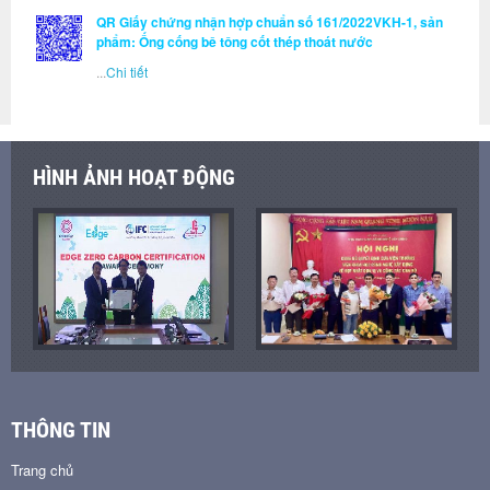
QR Giấy chứng nhận hợp chuẩn số 161/2022VKH-1, sản
phẩm: Ống cống bê tông cốt thép thoát nước
...
Chi tiết
HÌNH ẢNH HOẠT ĐỘNG
THÔNG TIN
Trang chủ