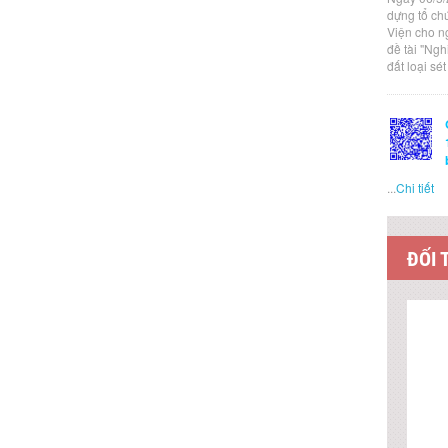
dựng tổ ch
Viện cho n
đề tài "Ng
đất loại sé
...
Chi tiết
ĐỐI 