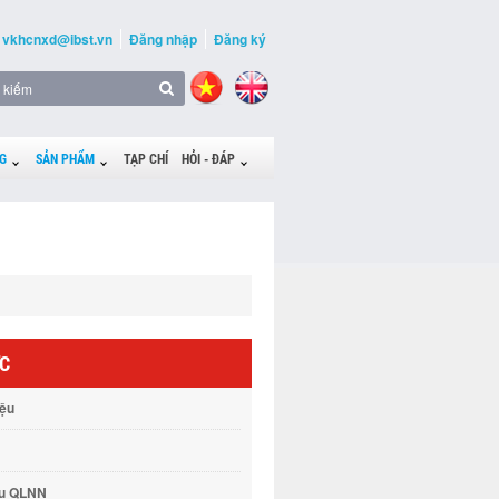
vkhcnxd@ibst.vn
Đăng nhập
Đăng ký
G
SẢN PHẨM
TẠP CHÍ
HỎI - ĐÁP
ỨC
iệu
vụ QLNN