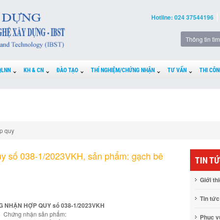
Hotline: 024 37544196
QLNN
KH & CN
ĐÀO TẠO
THÍ NGHIỆM/CHỨNG NHẬN
TƯ VẤN
THI CÔN
p quy
y số 038-1/2023VKH, sản phẩm: gạch bê
TIN T
Giới th
Tin tức
 NHẬN HỢP QUY số 038-1/2023VKH
Chứng nhận sản phẩm:
Phục 