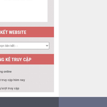
 KẾT WEBSITE
G KÊ TRUY CẬP
ng online
t truy cập hôm nay
 lượt truy cập