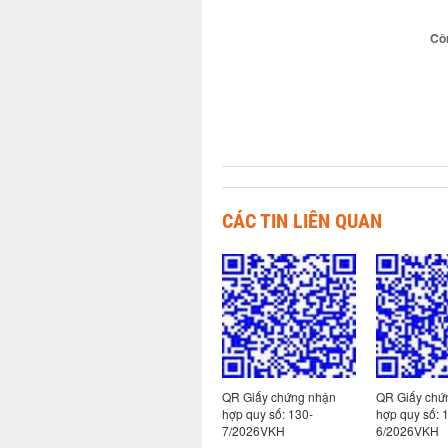
Cô
CÁC TIN LIÊN QUAN
 nhận
QR Giấy chứng nhận
QR Giấy chứng nhận
QR Giấy chứ
hợp quy số: 130-
hợp quy số: 130-
hợp quy số: 
8/2026VKH
7/2026VKH
6/2026VKH