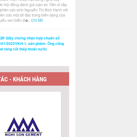
ức Hội đồng đánh giá luận án Tiến sĩ cấp
ghiên cứu sinh Nguyễn Thị Bích Hạnh với
hiên cứu một số đặc trưng biến dạng của
t yếu ven biển đ�...
Chi tiết
QR Giấy chứng nhận hợp chuẩn số
161/2022VKH-1, sản phẩm: Ống cống
bê tông cốt thép thoát nước
TÁC - KHÁCH HÀNG