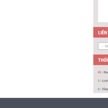
LIÊN
THỐN
65
: Đa
0
: Lượ
0
: Tổng