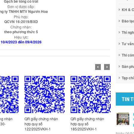
Gạch bê tông có trát
Đơn vị được cấp:
KH & 
ng ty TNHH MTV Ngươn Hoa
Phù hợp:
Đào tạ
QCVN 16:2019/BXD
Chứng nhận:
theo phương thức 5
Thí ng
Hiệu lực:
10/4/2023 đến 09/4/2026
Tư vấn
Thi cô
Sản p
Tạp chí
TIN 
ng nhận
QR giấy chứng nhận
QR giấy chứng nhận
QR Giấy c
130-
hợp quy số
hợp quy số
hợp quy số
122/2025VKH-1
185/2025VKH-1
1/2026VK
Ngày 06/5/