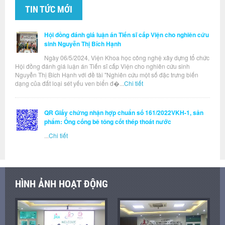
TIN TỨC MỚI
Hội đồng đánh giá luận án Tiến sĩ cấp Viện cho nghiên cứu
sinh Nguyễn Thị Bích Hạnh
Ngày 06/5/2024, Viện Khoa học công nghệ xây dựng tổ chức
Hội đồng đánh giá luận án Tiến sĩ cấp Viện cho nghiên cứu sinh
Nguyễn Thị Bích Hạnh với đề tài "Nghiên cứu một số đặc trưng biến
dạng của đất loại sét yếu ven biển đ�...
Chi tiết
QR Giấy chứng nhận hợp chuẩn số 161/2022VKH-1, sản
phẩm: Ống cống bê tông cốt thép thoát nước
...
Chi tiết
HÌNH ẢNH HOẠT ĐỘNG