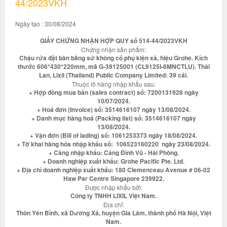
44/2023VKH
Ngày tạo : 30/08/2024
GIẤY CHỨNG NHẬN HỢP QUY số 514-44/2023VKH
Chứng nhận sản phẩm:
Chậu rửa đặt bàn bằng sứ không có phụ kiện xả, hiệu Grohe. Kích
thước 606*430*220mm, mã G-39125001 (CL9125I-6MNCTLU). Thái
Lan, Lixil (Thailand) Public Company Limited: 39 cái.
Thuộc lô hàng nhập khẩu sau:
+ Hợp đồng mua bán (sales contract) số: 7200131928 ngày
10/07/2024.
+ Hoá đơn (Invoice) số: 3514616107 ngày 13/08/2024.
+ Danh mục hàng hoá (Packing list) số: 3514616107 ngày
13/08/2024.
+ Vận đơn (Bill of lading) số: 1061253373 ngày 18/08/2024.
+ Tờ khai hàng hóa nhập khẩu số: 106523160220 ngày 23/08/2024.
+ Cảng nhập khẩu: Cảng Đình Vũ - Hải Phòng.
+ Doanh nghiệp xuất khẩu: Grohe Pacific Pte. Ltd.
+ Địa chỉ doanh nghiệp xuất khẩu: 180 Clemenceau Avenue # 06-02
Haw Par Centre Singapore 239922.
Được nhập khẩu bởi:
Công ty TNHH LIXIL Việt Nam.
Địa chỉ:
Thôn Yên Bình, xã Dương Xá, huyện Gia Lâm, thành phố Hà Nội, Việt
Nam.