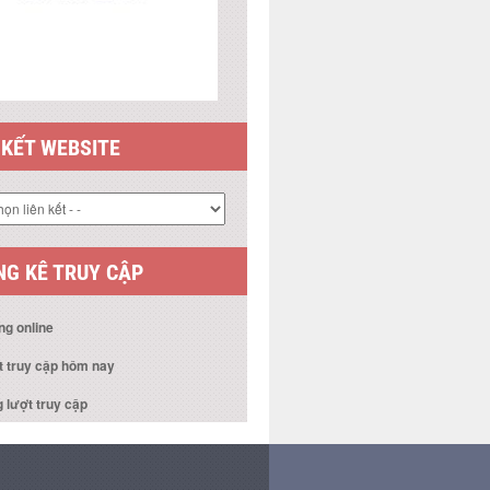
 KẾT WEBSITE
G KÊ TRUY CẬP
ng online
t truy cập hôm nay
 lượt truy cập