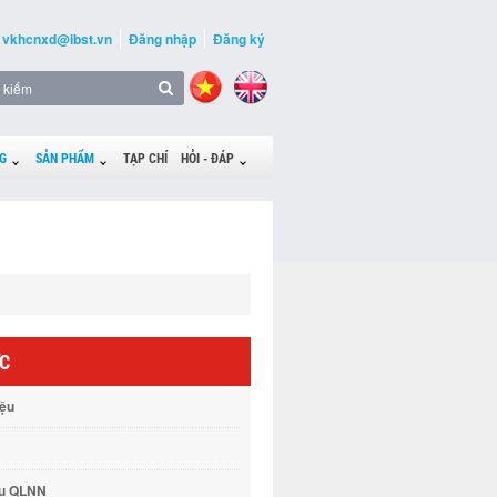
vkhcnxd@ibst.vn
Đăng nhập
Đăng ký
G
SẢN PHẨM
TẠP CHÍ
HỎI - ĐÁP
ỨC
iệu
vụ QLNN