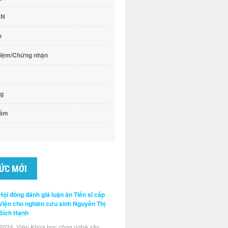
CN
o
hiệm/Chứng nhận
ng
hẩm
TỨC MỚI
Hội đồng đánh giá luận án Tiến sĩ cấp
Viện cho nghiên cứu sinh Nguyễn Thị
Bích Hạnh
2024, Viện Khoa học công nghệ xây