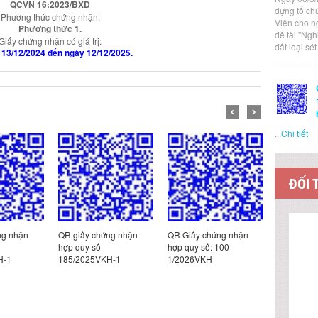
QCVN 16:2023/BXD
dựng tổ ch
Phương thức chứng nhận:
Viện cho n
Phương thức 1.
đề tài "Ng
Giấy chứng nhận có giá trị:
đất loại sé
 13/12/2024 đến ngày 12/12/2025.
...
Chi tiết
ĐỐI 
ng nhận
QR giấy chứng nhận
QR Giấy chứng nhận
QR Giấy c
hợp quy số
hợp quy số: 100-
hợp quy s
H-1
185/2025VKH-1
1/2026VKH
12/2025V