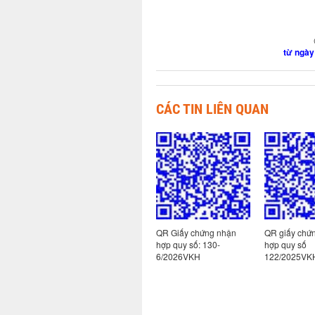
từ ngày
CÁC TIN LIÊN QUAN
 nhận
QR Giấy chứng nhận
QR Giấy chứng nhận
QR giấy chứ
-
hợp quy số: 130-
hợp quy số: 130-
hợp quy số
7/2026VKH
6/2026VKH
122/2025VK