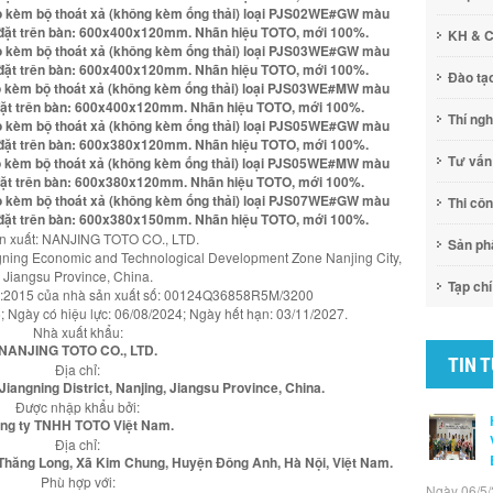
ạo kèm bộ thoát xả (không kèm ống thải) loại PJS02WE#GW màu
u đặt trên bàn: 600x400x120mm. Nhãn hiệu TOTO, mới 100%.
KH & 
ạo kèm bộ thoát xả (không kèm ống thải) loại PJS03WE#GW màu
u đặt trên bàn: 600x400x120mm. Nhãn hiệu TOTO, mới 100%.
Đào tạ
ạo kèm bộ thoát xả (không kèm ống thải) loại PJS03WE#MW màu
 đặt trên bàn: 600x400x120mm. Nhãn hiệu TOTO, mới 100%.
Thí ng
ạo kèm bộ thoát xả (không kèm ống thải) loại PJS05WE#GW màu
u đặt trên bàn: 600x380x120mm. Nhãn hiệu TOTO, mới 100%.
Tư vấn
ạo kèm bộ thoát xả (không kèm ống thải) loại PJS05WE#MW màu
 đặt trên bàn: 600x380x120mm. Nhãn hiệu TOTO, mới 100%.
ạo kèm bộ thoát xả (không kèm ống thải) loại PJS07WE#GW màu
Thi cô
u đặt trên bàn: 600x380x150mm. Nhãn hiệu TOTO, mới 100%.
n xuất: NANJING TOTO CO., LTD.
Sản p
ngning Economic and Technological Development Zone Nanjing City,
Jiangsu Province, China.
Tạp chí
1:2015 của nhà sản xuất số: 00124Q36858R5M/3200
 Ngày có hiệu lực: 06/08/2024; Ngày hết hạn: 03/11/2027.
Nhà xuất khẩu:
NANJING TOTO CO., LTD.
TIN 
Địa chỉ:
iangning District, Nanjing, Jiangsu Province, China.
Được nhập khẩu bởi:
ng ty TNHH TOTO Việt Nam.
Địa chỉ:
ệp Thăng Long, Xã Kim Chung, Huyện Đông Anh, Hà Nội, Việt Nam.
Phù hợp với:
Ngày 06/5/