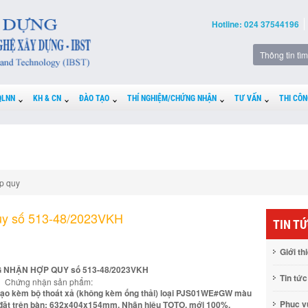
Hotline: 024 37544196
QLNN
KH & CN
ĐÀO TẠO
THÍ NGHIỆM/CHỨNG NHẬN
TƯ VẤN
THI CÔN
p quy
uy số 513-48/2023VKH
TIN T
Giới th
 NHẬN HỢP QUY số 513-48/2023VKH
Tin tức
Chứng nhận sản phẩm:
 tạo kèm bộ thoát xả (không kèm ống thải) loại PJS01WE#GW màu
Phục 
u đặt trên bàn: 632x404x154mm. Nhãn hiệu TOTO, mới 100%.