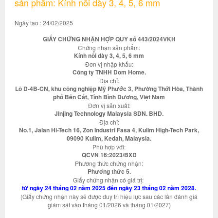
sản phẩm: Kính nổi dày 3, 4, 5, 6 mm
Ngày tạo : 24/02/2025
GIẤY CHỨNG NHẬN HỢP QUY số 443/2024VKH
Chứng nhận sản phẩm:
Kính nổi dày 3, 4, 5, 6 mm
Đơn vị nhập khẩu:
Công ty TNHH Dom Home.
Địa chỉ:
Lô D-4B-CN, khu công nghiệp Mỹ Phước 3, Phường Thới Hòa, Thành
phố Bến Cát, Tỉnh Bình Dương, Việt Nam
Đơn vị sản xuất:
Jinjing Technology Malaysia SDN. BHD.
Địa chỉ:
No.1, Jalan Hi-Tech 16, Zon Industri Fasa 4, Kulim High-Tech Park,
09090 Kulim, Kedah, Malaysia.
Phù hợp với:
QCVN 16:2023/BXD
Phương thức chứng nhận:
Phương thức 5.
Giấy chứng nhận có giá trị:
từ ngày 24 tháng 02 năm 2025 đến ngày 23 tháng 02 năm 2028.
(Giấy chứng nhận này sẽ được duy trì hiệu lực sau các lần đánh giá
giám sát vào tháng 01/2026 và tháng 01/2027)