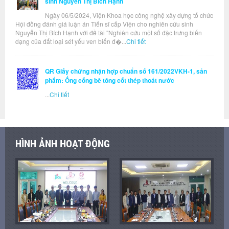
sinh Nguyễn Thị Bích Hạnh
Ngày 06/5/2024, Viện Khoa học công nghệ xây dựng tổ chức
Hội đồng đánh giá luận án Tiến sĩ cấp Viện cho nghiên cứu sinh
Nguyễn Thị Bích Hạnh với đề tài "Nghiên cứu một số đặc trưng biến
dạng của đất loại sét yếu ven biển đ�...
Chi tiết
QR Giấy chứng nhận hợp chuẩn số 161/2022VKH-1, sản
phẩm: Ống cống bê tông cốt thép thoát nước
...
Chi tiết
HÌNH ẢNH HOẠT ĐỘNG