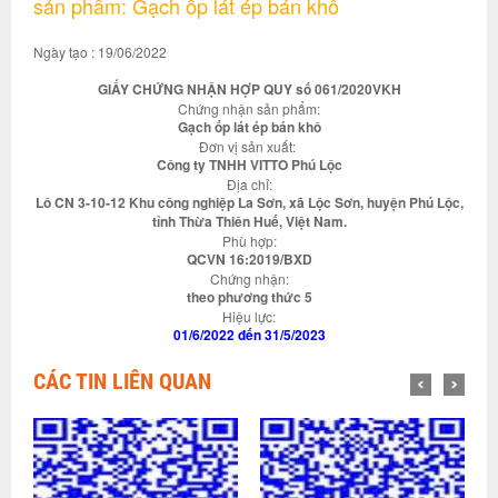
sản phẩm: Gạch ốp lát ép bán khô
Ngày tạo : 19/06/2022
GIẤY CHỨNG NHẬN HỢP QUY số 061/2020VKH
Chứng nhận sản phẩm:
Gạch ốp lát ép bán khô
Đơn vị sản xuất:
Công ty TNHH VITTO Phú Lộc
Địa chỉ:
Lô CN 3-10-12 Khu công nghiệp La Sơn, xã Lộc Sơn, huyện Phú Lộc,
tỉnh Thừa Thiên Huế, Việt Nam.
Phù hợp:
QCVN 16:2019/BXD
Chứng nhận:
theo phương thức 5
Hiệu lực:
01/6/2022 đến 31/5/2023
CÁC TIN LIÊN QUAN