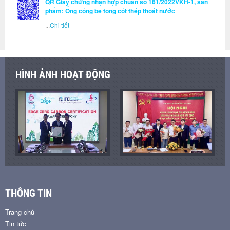
QR Giấy chứng nhận hợp chuẩn số 161/2022VKH-1, sản
phẩm: Ống cống bê tông cốt thép thoát nước
...
Chi tiết
HÌNH ẢNH HOẠT ĐỘNG
THÔNG TIN
Trang chủ
Tin tức