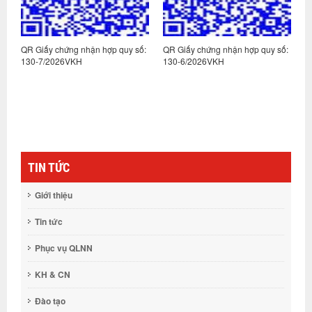
:
QR Giấy chứng nhận hợp quy số:
QR Giấy chứng nhận hợp quy số:
Q
130-7/2026VKH
130-6/2026VKH
1
TIN TỨC
Giới thiệu
Tin tức
Phục vụ QLNN
KH & CN
Đào tạo