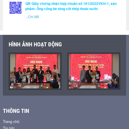
QR Giấy chứng nhận hợp chuẩn số 161/2022VKH-1, sản
phẩm: Ống cống bê tông cốt thép thoát nước
...
Chi tiết
HÌNH ẢNH HOẠT ĐỘNG
THÔNG TIN
Trang chủ
Tin tức