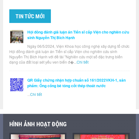
TIN TỨC MỚI
Hội đồng đánh giá luận án Tiến sĩ cấp Viện cho nghiên cứu
sinh Nguyễn Thị Bích Hạnh
Ngày 06/5/2024, Viện Khoa học công nghệ xây dựng tổ chức
Hội đồng đánh giá luận án Tiến sĩ cấp Viện cho nghiên cứu sinh
Nguyễn Thị Bích Hạnh với đề tài "Nghiên cứu một số đặc trưng biến
dạng của đất loại sét yếu ven biển đ�...
Chi tiết
QR Giấy chứng nhận hợp chuẩn số 161/2022VKH-1, sản
phẩm: Ống cống bê tông cốt thép thoát nước
...
Chi tiết
HÌNH ẢNH HOẠT ĐỘNG