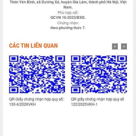
Thôn Yên Bình, xã Dương Xá, huyện Gia Lâm, thành phố Hà Nội, Việt
Nam.
Phù hợp với:
QCVN 16:2023/BXD.
Chứng nhận:
theo phương thức 7.
CÁC TIN LIÊN QUAN
:
QR Giấy chứng nhận hợp quy số:
QR giấy chứng nhận hợp quy số
Q
130-6/2026VKH
122/2025VKH-1
1