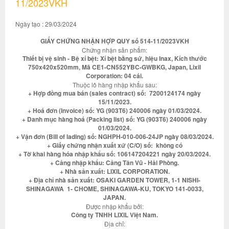
11/2023VKH
Ngày tạo : 29/03/2024
GIẤY CHỨNG NHẬN HỢP QUY số 514-11/2023VKH
Chứng nhận sản phẩm:
Thiết bị vệ sinh - Bệ xí bệt: Xí bệt bằng sứ, hiệu Inax, Kích thước
750x420x520mm, Mã CE1-CN552YBC-GWBKG, Japan, Lixil
Corporation: 04 cái.
Thuộc lô hàng nhập khẩu sau:
+ Hợp đồng mua bán (sales contract) số: 7200124174 ngày
15/11/2023.
+ Hoá đơn (Invoice) số: YG (903T6) 240006 ngày 01/03/2024.
+ Danh mục hàng hoá (Packing list) số: YG (903T6) 240006 ngày
01/03/2024.
+ Vận đơn (Bill of lading) số: NGHPH-010-006-24JP ngày 08/03/2024.
+ Giấy chứng nhận xuất xứ (C/O) số: không có
+ Tờ khai hàng hóa nhập khẩu số: 106147204221 ngày 20/03/2024.
+ Cảng nhập khẩu: Cảng Tân Vũ - Hải Phòng.
+ Nhà sản xuất: LIXIL CORPORATION.
+ Địa chỉ nhà sản xuất: OSAKI GARDEN TOWER, 1-1 NISHI-
SHINAGAWA 1- CHOME, SHINAGAWA-KU, TOKYO 141-0033,
JAPAN.
Được nhập khẩu bởi:
Công ty TNHH LIXIL Việt Nam.
Địa chỉ: