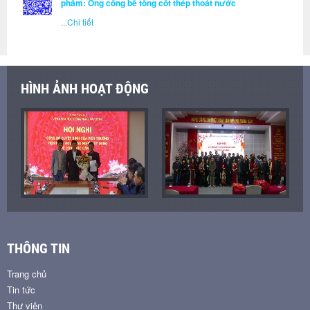
phẩm: Ống cống bê tông cốt thép thoát nước
...
Chi tiết
HÌNH ẢNH HOẠT ĐỘNG
THÔNG TIN
Trang chủ
Tin tức
Thư viện