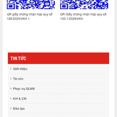
hợp quy số
QR Giấy chứng nhận hợp quy số:
QR Giấy chứng nhận hợp qu
100-1/2026VKH
395-12/2025VKH
TIN TỨC
Giới thiệu
Tin tức
Phục vụ QLNN
KH & CN
Đào tạo