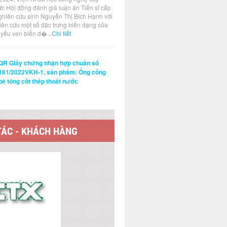
ức Hội đồng đánh giá luận án Tiến sĩ cấp
ghiên cứu sinh Nguyễn Thị Bích Hạnh với
hiên cứu một số đặc trưng biến dạng của
t yếu ven biển đ�...
Chi tiết
QR Giấy chứng nhận hợp chuẩn số
161/2022VKH-1, sản phẩm: Ống cống
bê tông cốt thép thoát nước
TÁC - KHÁCH HÀNG