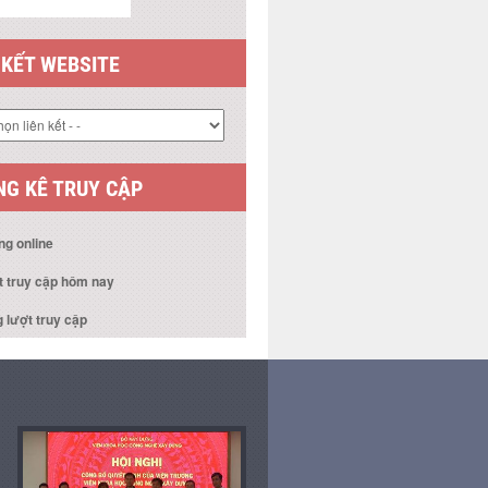
 KẾT WEBSITE
G KÊ TRUY CẬP
ng online
t truy cập hôm nay
 lượt truy cập