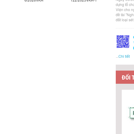
dựng tổ ch
Viện cho n
đề tài "Ng
đất loại sé
...
Chi tiết
ĐỐI 