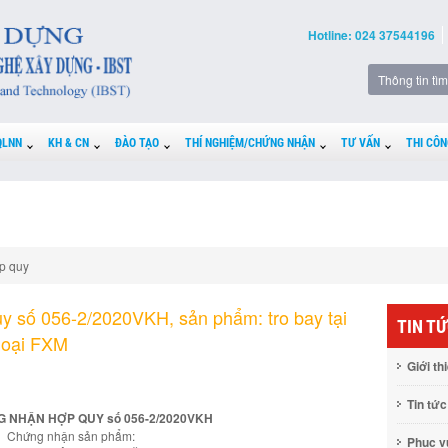
Hotline: 024 37544196
QLNN
KH & CN
ĐÀO TẠO
THÍ NGHIỆM/CHỨNG NHẬN
TƯ VẤN
THI CÔN
p quy
 số 056-2/2020VKH, sản phẩm: tro bay tại
TIN T
 loại FXM
Giới th
Tin tức
 NHẬN HỢP QUY số 056-2/2020VKH
Chứng nhận sản phẩm:
Phục 