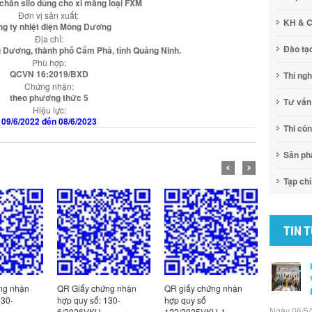
 chân silo dùng cho xi măng loại FXM
Đơn vị sản xuất:
KH & 
g ty nhiệt điện Mông Dương
Địa chỉ:
Đào tạ
Dương, thành phố Cẩm Phả, tỉnh Quảng Ninh.
Phù hợp:
QCVN 16:2019/BXD
Thí ng
Chứng nhận:
theo phương thức 5
Tư vấn
Hiệu lực:
09/6/2022 đến 08/6/2023
Thi cô
Sản p
Tạp chí
TIN 
ng nhận
QR Giấy chứng nhận
QR giấy chứng nhận
QR giấy c
130-
hợp quy số: 130-
hợp quy số
hợp quy s
Ngày 06/5/
6/2026VKH
122/2025VKH-1
185/2025