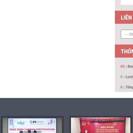
LIÊN
THỐN
65
: Đa
0
: Lượ
0
: Tổng