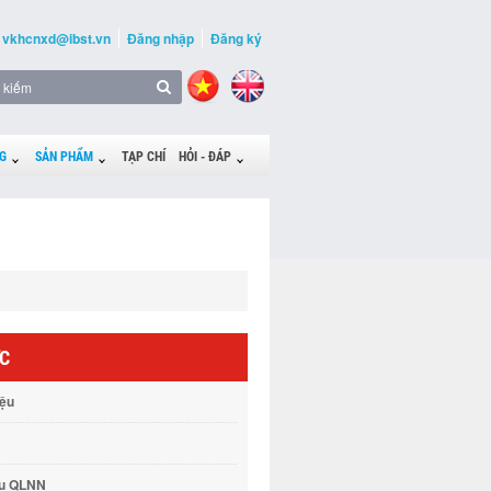
vkhcnxd@ibst.vn
Đăng nhập
Đăng ký
G
SẢN PHẨM
TẠP CHÍ
HỎI - ĐÁP
ỨC
iệu
vụ QLNN