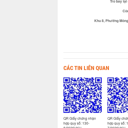
Tro bay tại
Côn
Khu 8, Phường Mông 
CÁC TIN LIÊN QUAN
 nhận
QR Giấy chứng nhận
QR Giấy chứng nhận
QR Giấy chứ
hợp quy số:
hợp quy số: 130-
hợp quy số: 
139/2026VKH
8/2026VKH
7/2026VKH