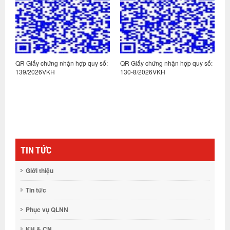
:
QR Giấy chứng nhận hợp quy số:
QR Giấy chứng nhận hợp quy số:
Q
139/2026VKH
130-8/2026VKH
1
TIN TỨC
Giới thiệu
Tin tức
Phục vụ QLNN
KH & CN