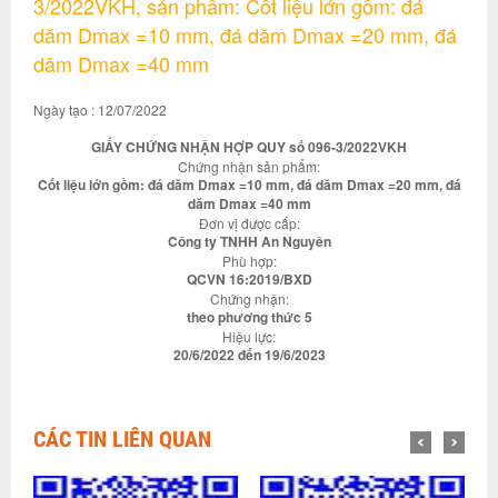
3/2022VKH, sản phẩm: Cốt liệu lớn gồm: đá
dăm Dmax =10 mm, đá dăm Dmax =20 mm, đá
dăm Dmax =40 mm
Ngày tạo : 12/07/2022
GIẤY CHỨNG NHẬN HỢP QUY số 096-3/2022VKH
Chứng nhận sản phẩm:
Cốt liệu lớn gồm: đá dăm Dmax =10 mm, đá dăm Dmax =20 mm, đá
dăm Dmax =40 mm
Đơn vị được cấp:
Công ty TNHH An Nguyên
Phù hợp:
QCVN 16:2019/BXD
Chứng nhận:
theo phương thức 5
Hiệu lực:
20/6/2022 đến 19/6/2023
CÁC TIN LIÊN QUAN