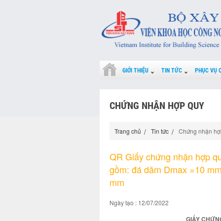
GIỚI THIỆU
TIN TỨC
PHỤC VỤ 
CHỨNG NHẬN HỢP QUY
Trang chủ
Tin tức
Chứng nhận hợ
QR Giấy chứng nhận hợp qu
gồm: đá dăm Dmax =10 mm
mm
Ngày tạo : 12/07/2022
GIẤY CHỨNG