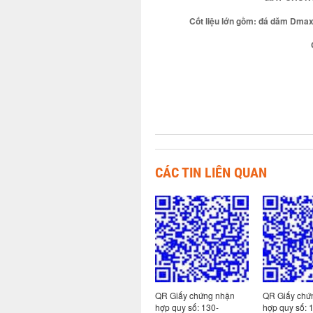
Cốt liệu lớn gồm: đá dăm Dm
CÁC TIN LIÊN QUAN
ứng nhận
QR Giấy chứng nhận
QR Giấy chứng nhận
QR giấy 
 130-
hợp quy số: 130-
hợp quy số: 130-
hợp quy 