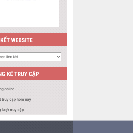
 KẾT WEBSITE
G KÊ TRUY CẬP
ng online
t truy cập hôm nay
 lượt truy cập