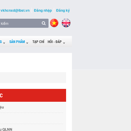
vkhcnxd@ibst.vn
Đăng nhập
Đăng ký
G
SẢN PHẨM
TẠP CHÍ
HỎI - ĐÁP
ỨC
iệu
vụ QLNN