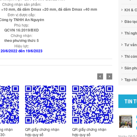
Chứng nhận sản phẩm:
ax =10 mm, đá dăm Dmax =20 mm, đá dăm Dmax =40 mm
KH & 
Đơn vị được cấp:
Công ty TNHH An Nguyên
Đào tạ
Phù hợp:
QCVN 16:2019/BXD
Thí ng
Chứng nhận:
theo phương thức 5
Tư vấn
Hiệu lực:
20/6/2022 đến 19/6/2023
Thi cô
Sản p
Tạp chí
TIN 
chứng nhận
QR giấy chứng nhận
QR Giấy chứng nhận
QR Gi
số
hợp quy số
hợp quy số: 100-
hợp qu
Ngày 06/5/