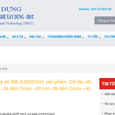
Hotline: 024 37544196
QLNN
KH & CN
ĐÀO TẠO
THÍ NGHIỆM/CHỨNG NHẬN
TƯ VẤN
THI CÔN
p quy
y số 096-2/2022VKH, sản phẩm: Cốt liệu lớn
TIN T
, đá dăm Dmax =20 mm, đá dăm Dmax =40
Giới th
Tin tức
Phục 
 NHẬN HỢP QUY số 096-2/2022VKH