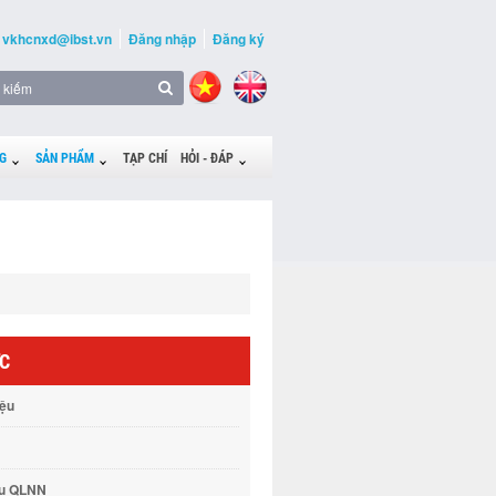
vkhcnxd@ibst.vn
Đăng nhập
Đăng ký
G
SẢN PHẨM
TẠP CHÍ
HỎI - ĐÁP
ỨC
iệu
vụ QLNN