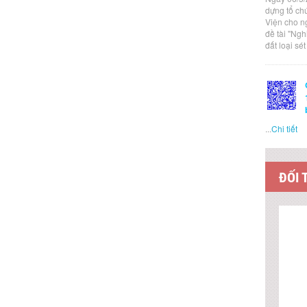
dựng tổ ch
Viện cho n
đề tài "Ng
đất loại sé
...
Chi tiết
ĐỐI 