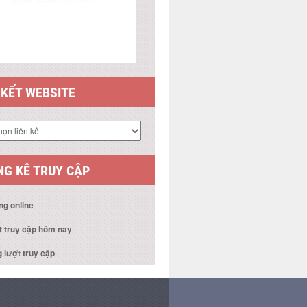
 KẾT WEBSITE
G KÊ TRUY CẬP
ng online
t truy cập hôm nay
 lượt truy cập