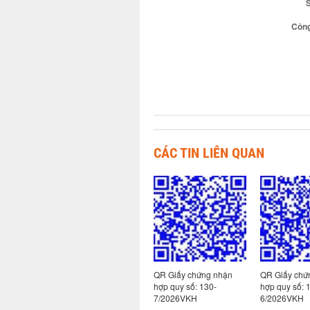
Công
CÁC TIN LIÊN QUAN
 nhận
QR Giấy chứng nhận
QR Giấy chứng nhận
QR Giấy chứ
hợp quy số: 130-
hợp quy số: 130-
hợp quy số: 
8/2026VKH
7/2026VKH
6/2026VKH