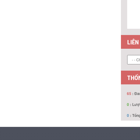
LIÊN
THỐN
65
: Đa
0
: Lượ
0
: Tổng