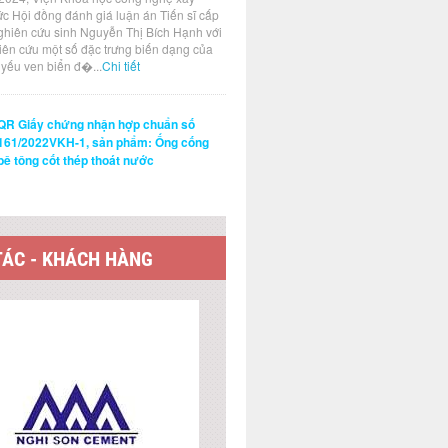
ức Hội đồng đánh giá luận án Tiến sĩ cấp
ghiên cứu sinh Nguyễn Thị Bích Hạnh với
hiên cứu một số đặc trưng biến dạng của
t yếu ven biển đ�...
Chi tiết
QR Giấy chứng nhận hợp chuẩn số
161/2022VKH-1, sản phẩm: Ống cống
bê tông cốt thép thoát nước
TÁC - KHÁCH HÀNG