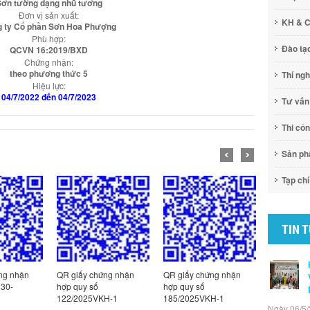
Sơn tường dạng nhũ tương
Đơn vị sản xuất:
KH & 
 ty Cổ phần Sơn Hoa Phượng
Phù hợp:
Đào tạ
QCVN 16:2019/BXD
Chứng nhận:
theo phương thức 5
Thí ng
Hiệu lực:
04/7/2022 đến 04/7/2023
Tư vấn
Thi cô
Sản p
Tạp chí
TIN 
ng nhận
QR giấy chứng nhận
QR giấy chứng nhận
QR Giấy c
130-
hợp quy số
hợp quy số
hợp quy số
122/2025VKH-1
185/2025VKH-1
1/2026VK
Ngày 06/5/