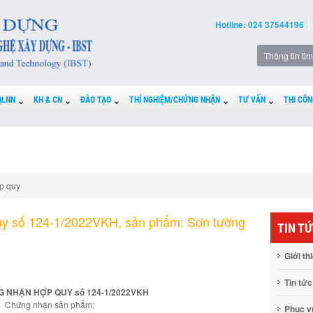
Hotline: 024 37544196
QLNN
KH & CN
ĐÀO TẠO
THÍ NGHIỆM/CHỨNG NHẬN
TƯ VẤN
THI CÔN
p quy
y số 124-1/2022VKH, sản phẩm: Sơn tường
TIN T
Giới th
Tin tức
 NHẬN HỢP QUY số 124-1/2022VKH
Chứng nhận sản phẩm:
Phục 