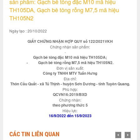
sản phẩm: Gạch bê tông đặc M10 mã hiệu
TH105DA, Gạch bê tông rỗng M7,5 mã hiệu
TH105N2
Ngày tạo : 20/10/2022
GIẤY CHỨNG NHẬN HỢP QUY số 122/2021VKH
Chứng nhận sản phẩm:
-
Gạch bê tông đặc M10 mã hiệu TH105DA;
- Gạch bê tông rỗng M7,5 mã hiệu TH105N2.
Đơn vị sản xuất:
Công ty TNHH MTV Tuấn Hưng
Địa chỉ:
Thôn Cầu Quất - xã Tú Thịnh - huyện Sơn Dương - tỉnh Tuyên Quang.
Phù hợp:
QCVN16:2019/BXD
Chứng nhận:
theo phương thức 5
Hiệu lực:
16/9/2022 đến 15/9/2023
CÁC TIN LIÊN QUAN