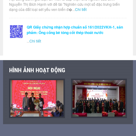
Nguyễn Thị Bích Hạnh với đề tài "Nghiên cứu một số đặc trưng biến
dạng của đất loại sét yếu ven biển đ�...
Chi tiết
QR Giấy chứng nhận hợp chuẩn số 161/2022VKH-1, sản
phẩm: Ống cống bê tông cốt thép thoát nước
...
Chi tiết
HÌNH ẢNH HOẠT ĐỘNG