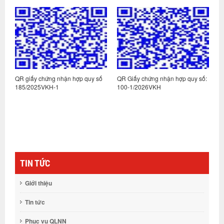
ố
QR giấy chứng nhận hợp quy số
QR Giấy chứng nhận hợp quy số:
Q
185/2025VKH-1
100-1/2026VKH
3
TIN TỨC
Giới thiệu
Tin tức
Phục vụ QLNN