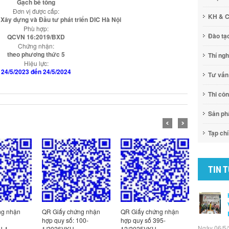
Gạch bê tông
Đơn vị được cấp:
KH & 
Xây dựng và Đầu tư phát triển DIC Hà Nội
Phù hợp:
Đào tạ
QCVN 16:2019/BXD
Chứng nhận:
theo phương thức 5
Thí ng
Hiệu lực:
24/5/2023 đến 24/5/2024
Tư vấn
Thi cô
Sản p
Tạp chí
TIN 
ứng nhận
QR Giấy chứng nhận
QR Giấy chứng nhận
QR Giấy 
 100-
hợp quy số 395-
hợp quy số:
hợp quy 
Ngày 06/5/
12/2025VKH
121/2026VKH
2/2025V