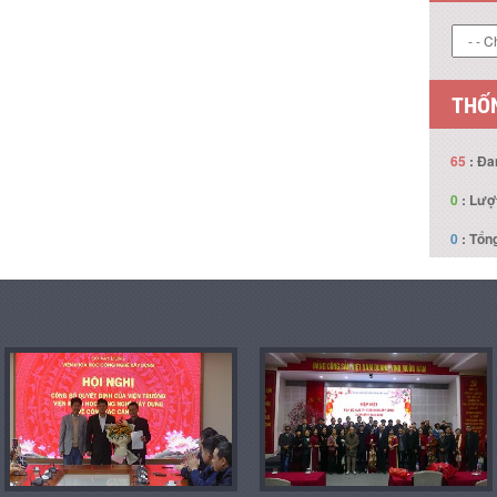
THỐN
65
: Đa
0
: Lượ
0
: Tổng