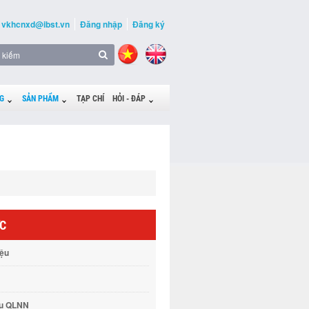
vkhcnxd@ibst.vn
Đăng nhập
Đăng ký
G
SẢN PHẨM
TẠP CHÍ
HỎI - ĐÁP
ỨC
iệu
vụ QLNN