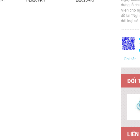
dựng tổ ch
Viện cho n
đề tài "Ng
đất loại sé
...
Chi tiết
ĐỐI 
LIÊN