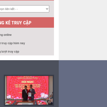
G KÊ TRUY CẬP
ng online
t truy cập hôm nay
 lượt truy cập