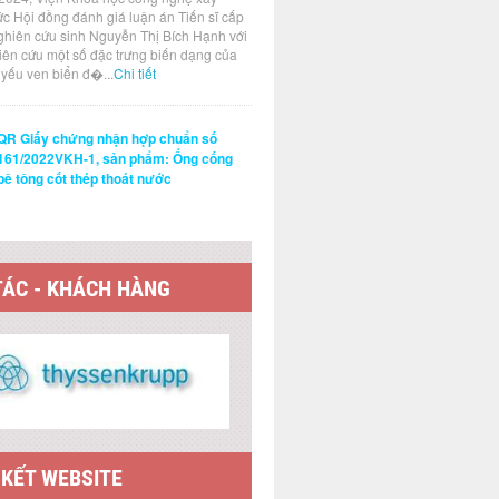
ức Hội đồng đánh giá luận án Tiến sĩ cấp
ghiên cứu sinh Nguyễn Thị Bích Hạnh với
hiên cứu một số đặc trưng biến dạng của
t yếu ven biển đ�...
Chi tiết
QR Giấy chứng nhận hợp chuẩn số
161/2022VKH-1, sản phẩm: Ống cống
bê tông cốt thép thoát nước
TÁC - KHÁCH HÀNG
 KẾT WEBSITE