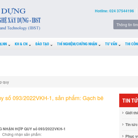
Hotline: 024 37544196
QLNN
KH & CN
ĐÀO TẠO
THÍ NGHIỆM/CHỨNG NHẬN
TƯ VẤN
THI CÔN
p quy
uy số 093/2022VKH-1, sản phẩm: Gạch bê
TIN T
Giới th
Tin tức
 NHẬN HỢP QUY số 093/2022VKH-1
Chứng nhận sản phẩm:
Phục 